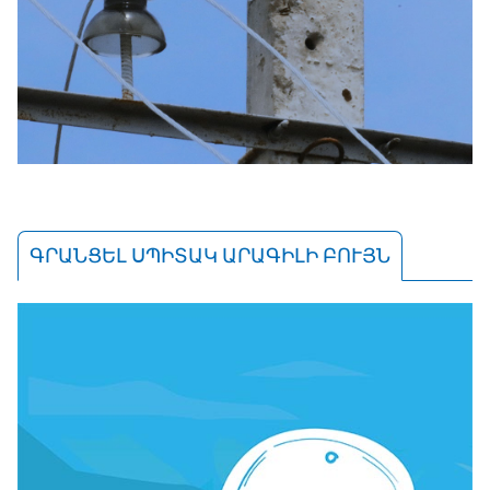
ԳՐԱՆՑԵԼ ՍՊԻՏԱԿ ԱՐԱԳԻԼԻ ԲՈՒՅՆ