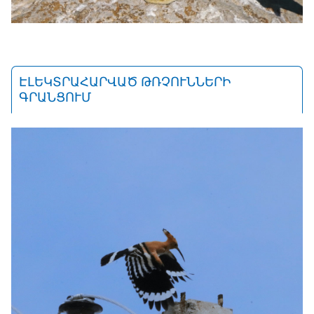
ԷԼԵԿՏՐԱՀԱՐՎԱԾ ԹՌՉՈՒՆՆԵՐԻ
ԳՐԱՆՑՈՒՄ