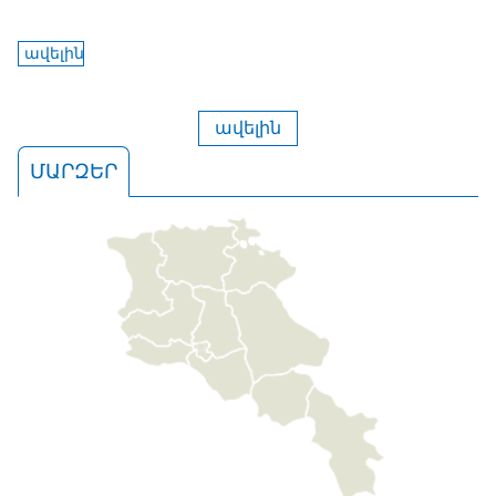
ավելին
ավելին
ՄԱՐԶԵՐ