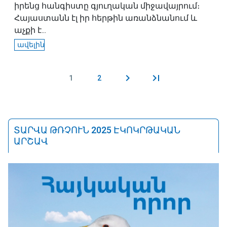
իրենց հանգիստը գյուղական միջավայրում։
Հայաստանն էլ իր հերթին առանձնանում և
աչքի է...
ավելին
1
2
Էջեր
ՏԱՐՎԱ ԹՌՉՈՒՆ 2025 ԷԿՈԿՐԹԱԿԱՆ
ԱՐՇԱՎ