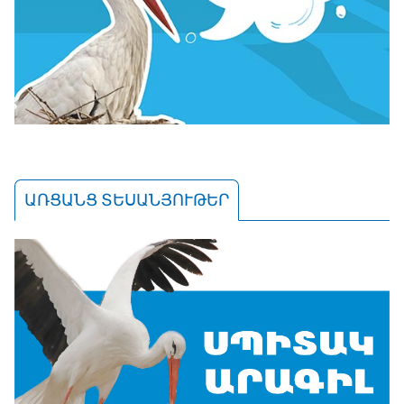
ԱՌՑԱՆՑ ՏԵՍԱՆՅՈՒԹԵՐ