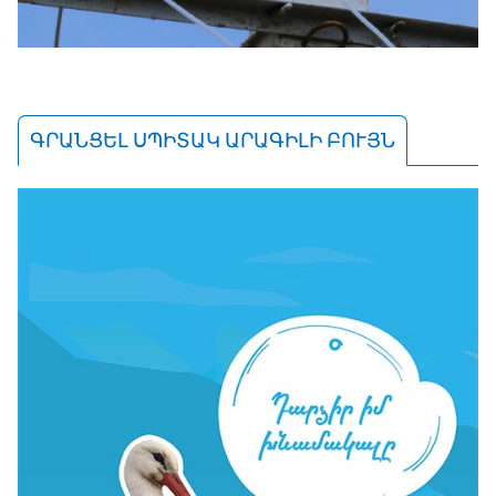
ԳՐԱՆՑԵԼ ՍՊԻՏԱԿ ԱՐԱԳԻԼԻ ԲՈՒՅՆ