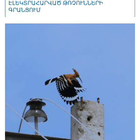
ԷԼԵԿՏՐԱՀԱՐՎԱԾ ԹՌՉՈՒՆՆԵՐԻ
ԳՐԱՆՑՈՒՄ