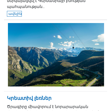
ներկայացվել է Գերմանիայի բնության
պահպանության...
ավելին
Կրեատիվ լեռներ
Ծրագիրը միավորում է նորարարական