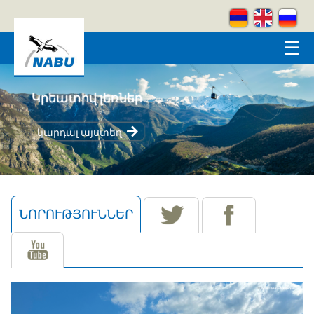
Skip to main content
☰
Կրեատիվ լեռներ
կարդալ այստեղ
ՆՈՐՈՒԹՅՈՒՆՆԵՐ
(ԱԿՏԻՎ ԹԱԲ)
tw
fb
yt