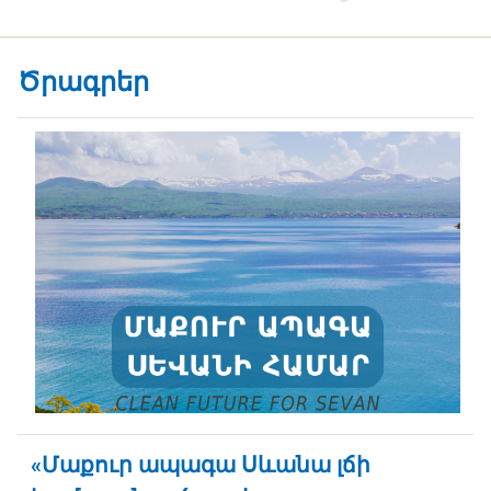
Ծրագրեր
«Մաքուր ապագա Սևանա լճի