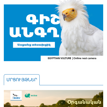
ՄՐՑՈՒՅԹՆԵՐ