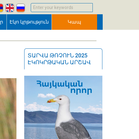
Enter your keywords
եր
Էկո կրթություն
Կապ
ՏԱՐՎԱ ԹՌՉՈՒՆ 2025
ԷԿՈԿՐԹԱԿԱՆ ԱՐՇԱՎ