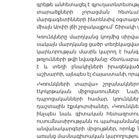
գրեթե անհետացել է գյուղատնտեսու
տարածքների չորացման հետևա
մարգագետինների ինտենսիվ օգտագո
միայն Արփի լճի շրջակայքում՝ Շիրակի 
Կռունկները մարդկանց կողմից սիրվա
սակայն մարդկանց ցածր տեղեկացվա
կարևորության մասին կարող է հանգ
թռչունների թվի նվազմանը: Հետևաբ
է և տեղի բնակիչների իրազեկվածո
աշխարհի, այնպես էլ Հայաստանի, որպ
«Կռունկների տարվա» շրջանակնե
էկոկրթական միջոցառումներ: Նա
դպրոցականների համար, կռունկն
դաշտային էքսկուրսիաներ, «Կռունկն
ինչպես նաև գիտական հետազոտությ
ուսումնասիրությանն ու պահպանման
անվանակարգերի մրցույթներ, որոն
առանց մասնագիտական կարողությու