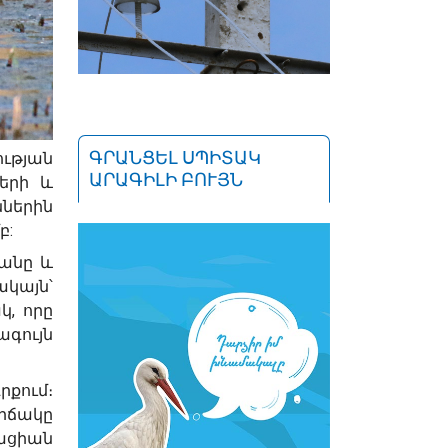
ԳՐԱՆՑԵԼ ՍՊԻՏԱԿ
ության
ԱՐԱԳԻԼԻ ԲՈՒՅՆ
երի և
ններին
բ:
նանը և
ակայն՝
կ, որը
գույն
րքում։
իճակը
ացիան