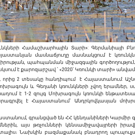
ւնկների Համաշխարհային Տարի»: Գերմանիայի Բն
այաստանյան մասնաճյուղը մասնակցում է կռունկն
իրության, պահպանման միջազգային գործողությու
սում է քարոզարշավ ՝ «2020՝ Կռունկի տարի» անվամ
, որից 2 տեսակը հանդիպում է Հայաստանում: Աշ
ոխրագույն և Գեղանի կռունկների չվող երամներ, ս
ադում է 1-2 զույգ Մոխրագույն կռունկի ենթատեսա
ագրվել է Հայաստանում՝ Անդրկովկասյան մոխրա
յաստանում, գրանցված են ՀՀ կենդանիների Կարմիր գ
ներին, այս թռչունների կենսամիջավայրերի իրավ
 տալիս։ Նախկին բազմաքանակ բնադրող պուպուլյ