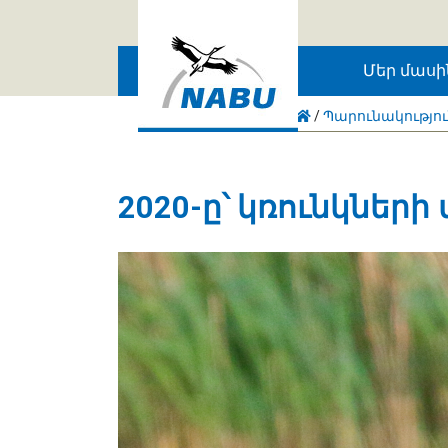
Skip to main content
Մեր մասի
/
Պարունակությո
2020-ը՝ կռունկների