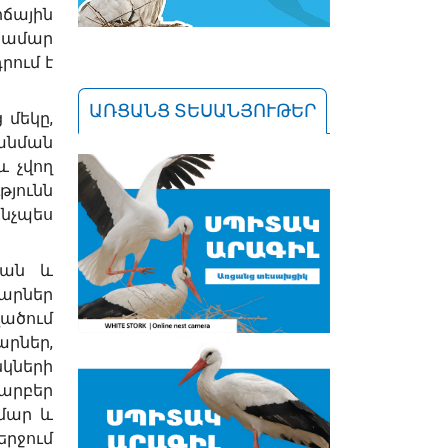
հճային
համար
ում է
ԱՌՑԱՆՑ ՏԵՍԱՆՅՈՒԹԵՐ
 մեկը,
անման
և չվող
թյունն
նչպես
կան և
արներ
ածում
արներ,
կների
տարբեր
մար և
րջում