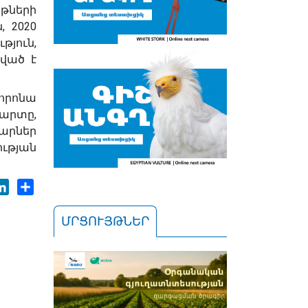
թների
, 2020
թյուն,
ված է
որոնա
արտը,
արներ
ւթյան
ok
tter
LinkedIn
Share
ՄՐՑՈՒՅԹՆԵՐ