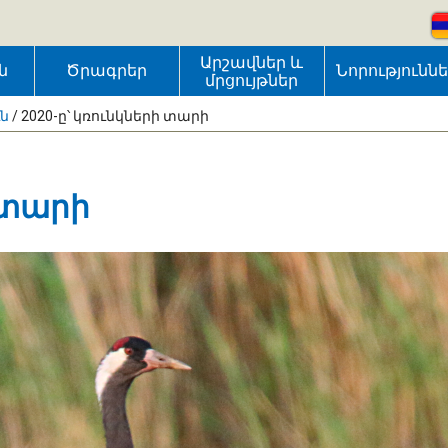
Արշավներ և
ն
Ծրագրեր
Նորությունն
մրցույթներ
ւն
/
2020-ը՝ կռունկների տարի
 տարի