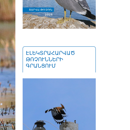
ԷԼԵԿՏՐԱՀԱՐՎԱԾ
ԹՌՉՈՒՆՆԵՐԻ
ԳՐԱՆՑՈՒՄ