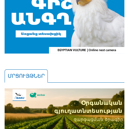
ՄՐՑՈՒՅԹՆԵՐ