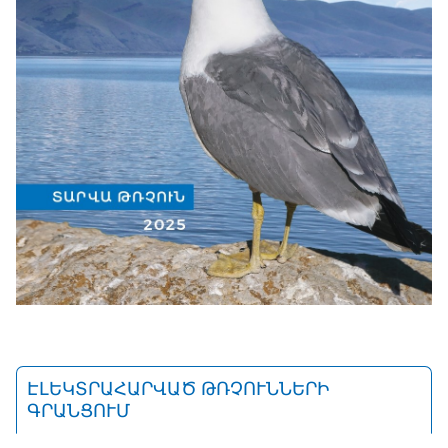
ԷԼԵԿՏՐԱՀԱՐՎԱԾ ԹՌՉՈՒՆՆԵՐԻ
ԳՐԱՆՑՈՒՄ