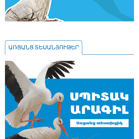
ԱՌՑԱՆՑ ՏԵՍԱՆՅՈՒԹԵՐ