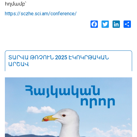
հղմամբ՝
https://sczhe.sci.am/conference/
Facebook
Twitter
LinkedI
Sh
ՏԱՐՎԱ ԹՌՉՈՒՆ 2025 ԷԿՈԿՐԹԱԿԱՆ
ԱՐՇԱՎ