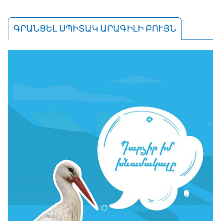
ԳՐԱՆՑԵԼ ՍՊԻՏԱԿ ԱՐԱԳԻԼԻ ԲՈՒՅՆ