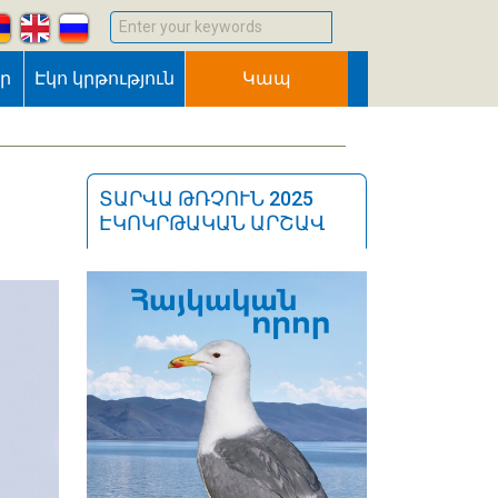
Enter your keywords
եր
Էկո կրթություն
Կապ
ՏԱՐՎԱ ԹՌՉՈՒՆ 2025
ԷԿՈԿՐԹԱԿԱՆ ԱՐՇԱՎ