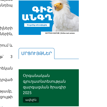
անդեպ
իլների
երին,
րում և
ՄՐՑՈՒՅԹՆԵՐ
յթ՝ 3
րեկան
Օրգանական
դրված
գյուղատնտեսության
զարգացման ծրագիր
թյամբ,
2025
ույթի
ավելին