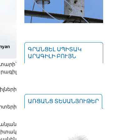
ԳՐԱՆՑԵԼ ՍՊԻՏԱԿ
ԱՐԱԳԻԼԻ ԲՈՒՅՆ
 տարի՝
րագիլ
լների
ԱՌՑԱՆՑ ՏԵՍԱՆՅՈՒԹԵՐ
րտերի
անյան
Սպիտակ
այնեն