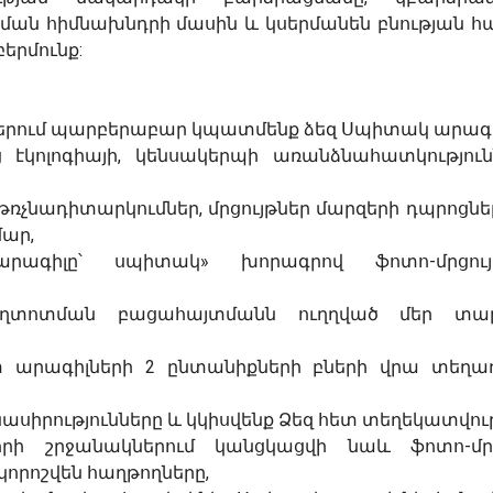
ան հիմնախնդրի մասին և կսերմանեն բնության հ
րմունք:
ներում պարբերաբար կպատմենք ձեզ Սպիտակ արագ
էկոլոգիայի, կենսակերպի առանձնահատկությունն
ռչնադիտարկումներ, մրցույթներ մարզերի դպրոցնե
ար,
րագիլը՝ սպիտակ» խորագրով ֆոտո-մրցու
 աղտոտման բացահայտմանն ուղղված մեր տա
ետ արագիլների 2 ընտանիքների բների վրա տեղա
նասիրությունները և կկիսվենք Ձեզ հետ տեղեկատվու
րի շրջանակներում կանցկացվի նաև ֆոտո-մրց
 կորոշվեն հաղթողները,