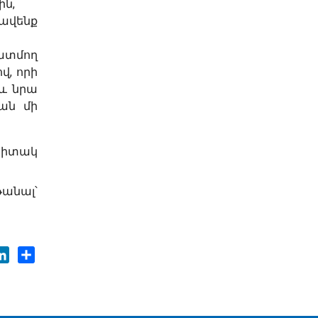
ն,
ավենք
պատմող
վ, որի
 և նրա
ան մի
սպիտակ
թանալ՝
ok
tter
LinkedIn
Share