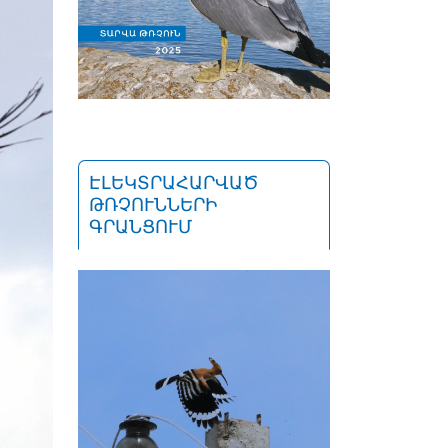
ԷԼԵԿՏՐԱՀԱՐՎԱԾ
ԹՌՉՈՒՆՆԵՐԻ
ԳՐԱՆՑՈՒՄ