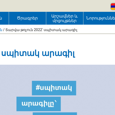
Արշավներ և
ն
Ծրագրեր
Նորությունն
մրցույթներ
ւն
/
Տարվա թռչուն 2022՝ սպիտակ արագիլ
՝ սպիտակ արագիլ