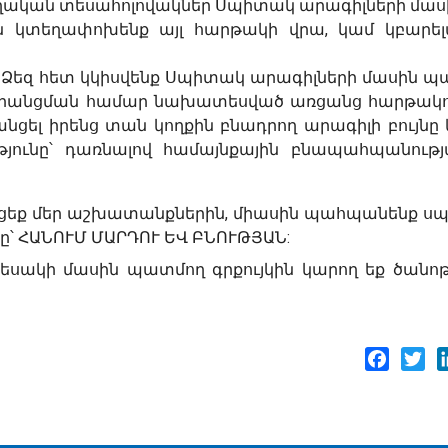
ղական տեսահոլովակներ Սպիտակ արագիլների մասի
յն կտեղափոխենք այլ հարթակի վրա, կամ կբարել
ով Ձեզ հետ կկիսվենք Սպիտակ արագիլների մասին 
ի գրանցման համար նախատեսված առցանց հարթակո
անցել իրենց տան կողքին բնադրող արագիլի բույնը
յունը՝ դառնալով համայնքային բնապահպանությ
միացեք մեր աշխատանքներին, միասին պահպանենք 
ը՝ ՀԱՆՈՒՄ ՄԱՐԴՈՒ ԵՎ ԲՆՈՒԹՅԱՆ:
եսակի մասին պատմող գրքույկին կարող եք ծանո
Facebo
Twi