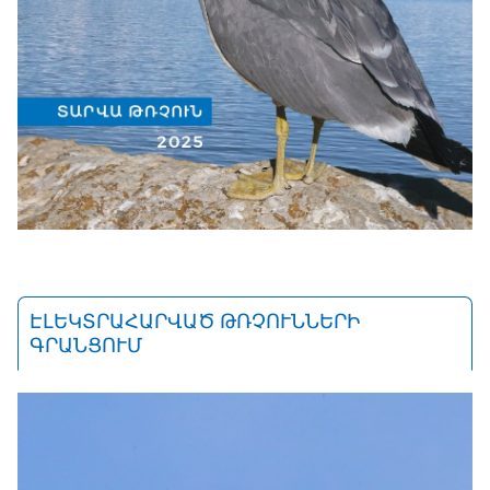
ԷԼԵԿՏՐԱՀԱՐՎԱԾ ԹՌՉՈՒՆՆԵՐԻ
ԳՐԱՆՑՈՒՄ