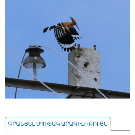
ԳՐԱՆՑԵԼ ՍՊԻՏԱԿ ԱՐԱԳԻԼԻ ԲՈՒՅՆ