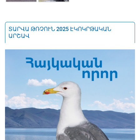
ՏԱՐՎԱ ԹՌՉՈՒՆ 2025 ԷԿՈԿՐԹԱԿԱՆ
ԱՐՇԱՎ