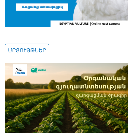
ՄՐՑՈՒՅԹՆԵՐ