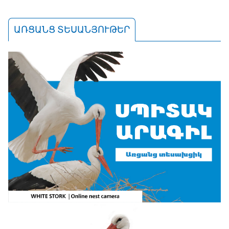
ԱՌՑԱՆՑ ՏԵՍԱՆՅՈՒԹԵՐ