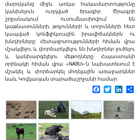
մարդկանց միջև առկա հակամարտությունը
կանխելուն ուղղված ծրագիր: Ծրագրի
շրջանակում ուսումնասիրվում են
կաթնասունների, թռչունների և սողունների հետ
կապված կոնֆլիկտային իրավիճակներն ու
խնդիրները: Հետազոտությունների հիման վրա
մշակվելու և փորձարկվելու են խնդիրներ լուծելու
և կանխարգելելու մեթոդները: Հայաստանի
օրինակի հիման վրա «NABU»-ն նախատեսում է
մշակել և փորձարկել մոդելային առաջարկներ
նաև Կովկասյան տարածաշրջանի համար:
Facebook
Twitter
LinkedI
Sh