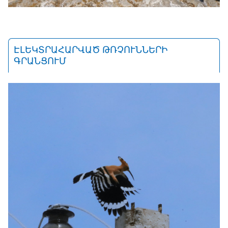
ԷԼԵԿՏՐԱՀԱՐՎԱԾ ԹՌՉՈՒՆՆԵՐԻ
ԳՐԱՆՑՈՒՄ