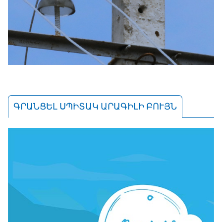
ԳՐԱՆՑԵԼ ՍՊԻՏԱԿ ԱՐԱԳԻԼԻ ԲՈՒՅՆ