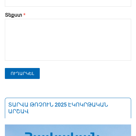
Տեքստ
*
ՏԱՐՎԱ ԹՌՉՈՒՆ 2025 ԷԿՈԿՐԹԱԿԱՆ
ԱՐՇԱՎ