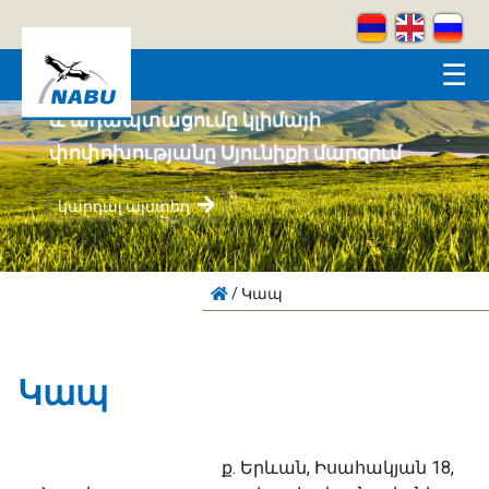
Skip to main content
☰
Համայնքահեն բնապահպանությունը
և ադապտացումը կլիմայի
փոփոխությանը Սյունիքի մարզում
կարդալ այստեղ
/
Կապ
Կապ
ք. Երևան, Իսահակյան 18,