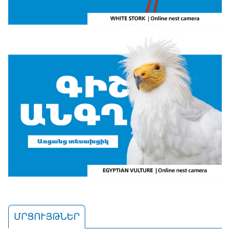
ՄՐՑՈՒՅԹՆԵՐ