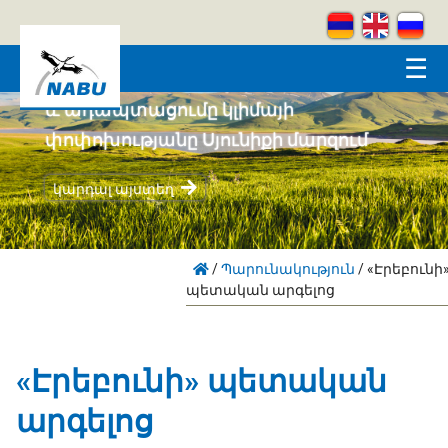
Skip to main content
☰
Համայնքահեն բնապահպանությունը
և ադապտացումը կլիմայի
փոփոխությանը Սյունիքի մարզում
կարդալ այստեղ
/
Պարունակություն
/
«Էրեբունի
պետական արգելոց
«Էրեբունի» պետական
արգելոց