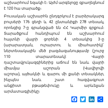
աշխարհում եզակի է։ Այժմ արգելոցը զբաղեցնում
է 120 հա տարածք։
Բուսական աշխարհն ընդգրկում է բարձրակարգ
բույսերի 176 ցեղի և 42 ընտանիքի 278 տեսակ,
որոնցից 7-ը գրանցված են ՀՀ Կարմիր գրքում։
Տարածքում հանդիպում են աշխարհում
հայտնի վայրի ցորենի 4 տեսակից 3-ը
(արարատյան, ուրարտու և միահատիկ)`
ներտեսակային մեծ բազմազանությամբ (շուրջ
110 տարատեսակ): Վայրի
դաշտավլուկազգիներից աճում են նաև վայրի
միամյա աշորան (Վավիլովի
աշորա), այծակնի և գարու մի քանի տեսակներ,
ինչպես նաև շատ հազվագյուտ
անքիստ բթաթեփուկը և արևելյան
արմատագլխիկը։
Facebook
Twitter
LinkedI
Sh