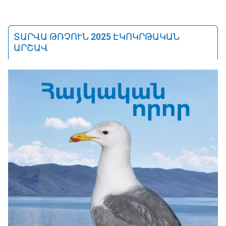
ՏԱՐՎԱ ԹՌՉՈՒՆ 2025 ԷԿՈԿՐԹԱԿԱՆ
ԱՐՇԱՎ