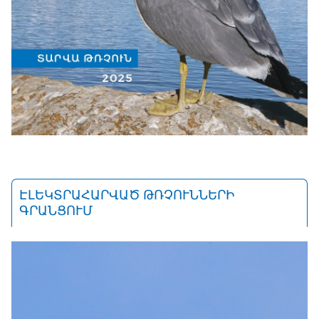
ԷԼԵԿՏՐԱՀԱՐՎԱԾ ԹՌՉՈՒՆՆԵՐԻ
ԳՐԱՆՑՈՒՄ