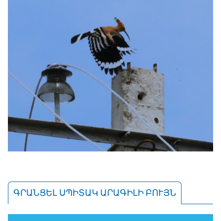
ԳՐԱՆՑԵԼ ՍՊԻՏԱԿ ԱՐԱԳԻԼԻ ԲՈՒՅՆ