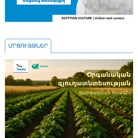
ՄՐՑՈՒՅԹՆԵՐ