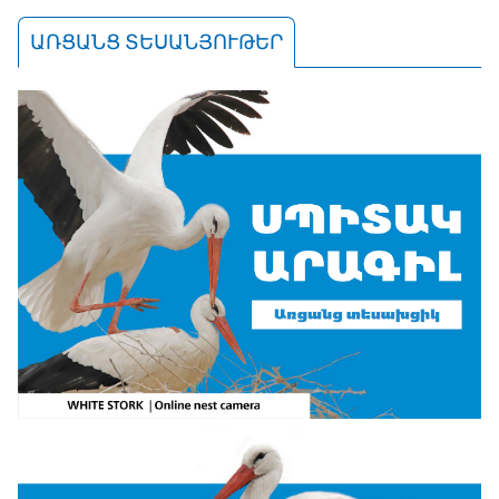
ԱՌՑԱՆՑ ՏԵՍԱՆՅՈՒԹԵՐ