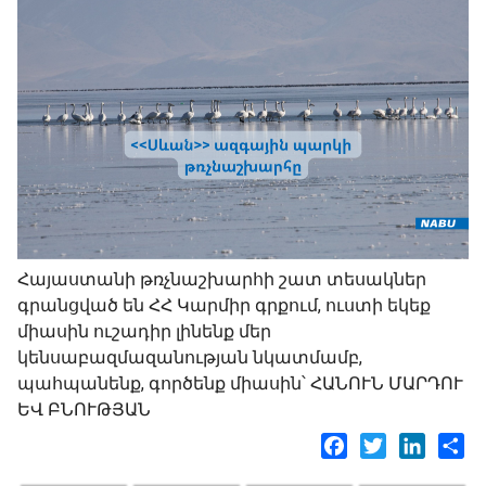
Հայաստանի թռչնաշխարհի շատ տեսակներ
գրանցված են ՀՀ Կարմիր գրքում, ուստի եկեք
միասին ուշադիր լինենք մեր
կենսաբազմազանության նկատմամբ,
պահպանենք, գործենք միասին՝ ՀԱՆՈՒՆ ՄԱՐԴՈՒ
ԵՎ ԲՆՈՒԹՅԱՆ
Facebook
Twitter
LinkedI
Sh