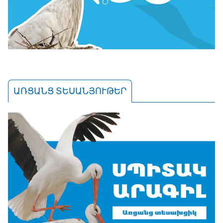
ԱՌՑԱՆՑ ՏԵՍԱՆՅՈՒԹԵՐ