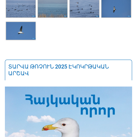
ՏԱՐՎԱ ԹՌՉՈՒՆ 2025 ԷԿՈԿՐԹԱԿԱՆ
ԱՐՇԱՎ