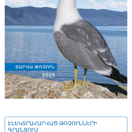
ԷԼԵԿՏՐԱՀԱՐՎԱԾ ԹՌՉՈՒՆՆԵՐԻ
ԳՐԱՆՑՈՒՄ