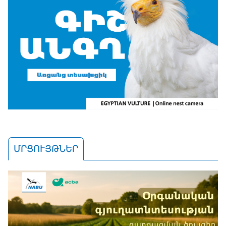
ՄՐՑՈՒՅԹՆԵՐ