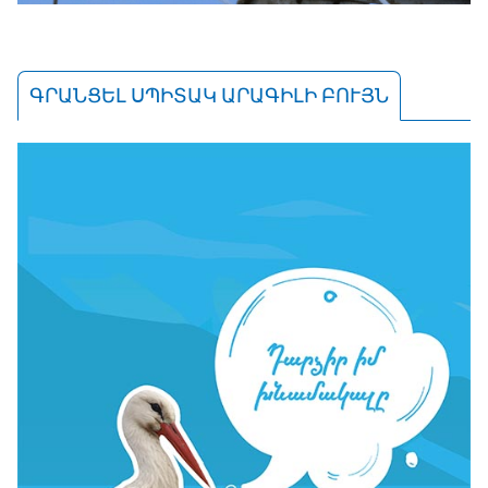
ԳՐԱՆՑԵԼ ՍՊԻՏԱԿ ԱՐԱԳԻԼԻ ԲՈՒՅՆ