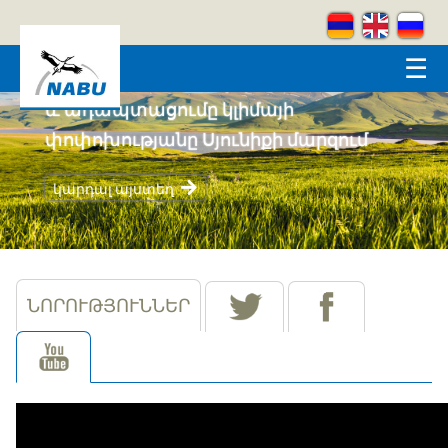
Skip to main content
☰
Համայնքահեն բնապահպանությունը
և ադապտացումը կլիմայի
փոփոխությանը Սյունիքի մարզում
կարդալ այստեղ
ՆՈՐՈՒԹՅՈՒՆՆԵՐ
tw
fb
yt
(ակտիվ թաբ)