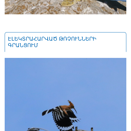
ԷԼԵԿՏՐԱՀԱՐՎԱԾ ԹՌՉՈՒՆՆԵՐԻ
ԳՐԱՆՑՈՒՄ