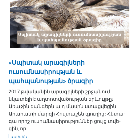
«Սպիտակ արագիլների
ուսումնասիրության և
պահպանության» ծրագիր
2017 թվականին արագիլների շրջանում
նկատելի է աղտոտվածության երևույթը։
Առաջին զանգերն այդ մասին ստացվեցին
Արա­րա­տի մար­զի Հովտա­շեն գյու­ղից։ Հետա­
գա որոշ ու­սում­նա­սի­րու­թյուն­ներ ցույց տվե­
ցին, որ...
ավելին