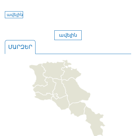
ավելին
ավելին
ՄԱՐԶԵՐ