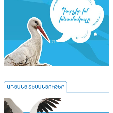
ԱՌՑԱՆՑ ՏԵՍԱՆՅՈՒԹԵՐ