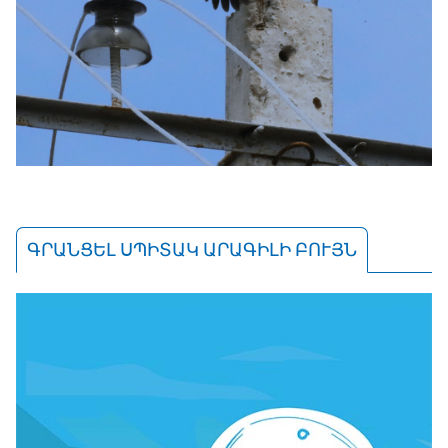
ԳՐԱՆՑԵԼ ՍՊԻՏԱԿ ԱՐԱԳԻԼԻ ԲՈՒՅՆ