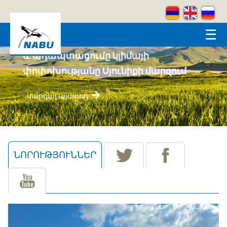
Skip to main content
☰
Կրեատիվ լեռներ
կարդալ այստեղ
ՆՈՐՈՒԹՅՈՒՆՆԵՐ
(ԱԿՏԻՎ ԹԱԲ)
tw
fb
yt