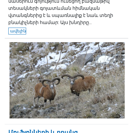
մասերում գոյություն ունեցող բազմաթիվ
տեսակների գոյատևման հիմնական
վտանգներից է և սպառնալիք է նաև տեղի
բնակիչների համար: Այս խնդիրը...
ավելին
Մուֆլոնների և դրանց