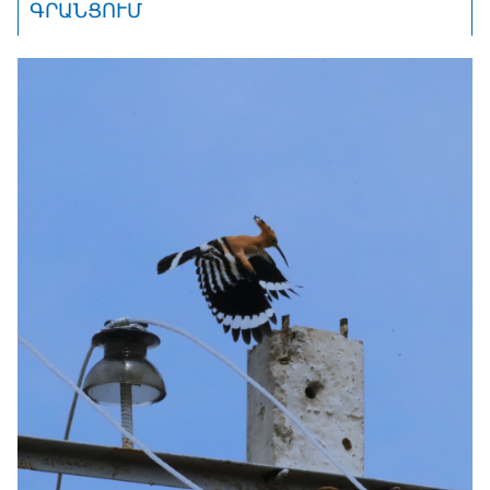
ԳՐԱՆՑՈՒՄ