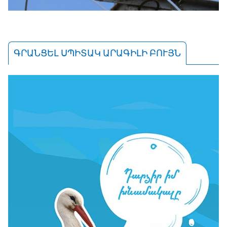
ԳՐԱՆՑԵԼ ՍՊԻՏԱԿ ԱՐԱԳԻԼԻ ԲՈՒՅՆ