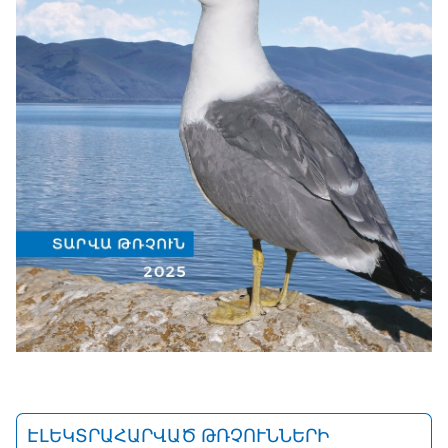
ԷԼԵԿՏՐԱՀԱՐՎԱԾ ԹՌՉՈՒՆՆԵՐԻ