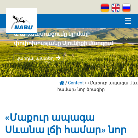
Skip to main content
☰
Համայնքահեն բնապահպանությունը
և ադապտացումը կլիմայի
փոփոխությանը Սյունիքի մարզում
կարդալ այստեղ
/
Content
/
«Մաքուր ապագա Սևա
համար» նոր ծրագիր
«Մաքուր ապագա
Սևանա լճի համար» նոր