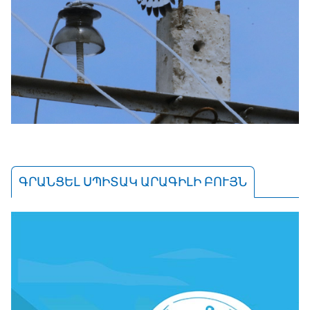
ԳՐԱՆՑԵԼ ՍՊԻՏԱԿ ԱՐԱԳԻԼԻ ԲՈՒՅՆ