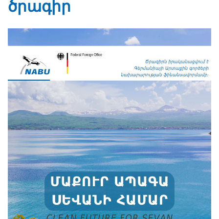
ծրագիր