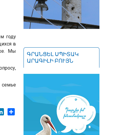
ом году
щихся в
же. Мы
ԳՐԱՆՑԵԼ ՍՊԻՏԱԿ
ԱՐԱԳԻԼԻ ԲՈՒՅՆ
просу,
й семье
ok
tter
LinkedIn
Share