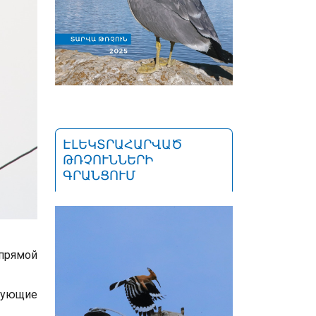
ԷԼԵԿՏՐԱՀԱՐՎԱԾ
ԹՌՉՈՒՆՆԵՐԻ
ԳՐԱՆՑՈՒՄ
прямой
дующие