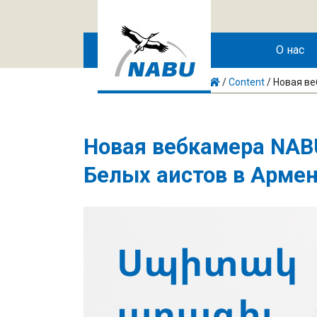
Skip to main content
О нас
/
Content
/
Новая ве
Новая вебкамера NAB
Белых аистов в Арме