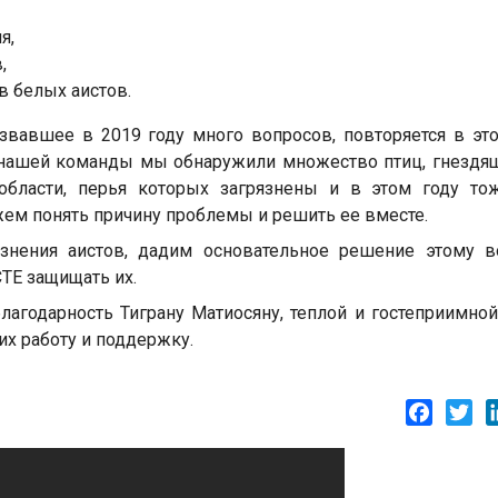
я,
,
в белых аистов.
ызвавшее в 2019 году много вопросов, повторяется в эт
 нашей команды мы обнаружили множество птиц, гнездя
 области, перья которых загрязнены и в этом году то
ем понять причину проблемы и решить ее вместе.
знения аистов, дадим основательное решение этому во
ТЕ защищать их.
агодарность Тиграну Матиосяну, теплой и гостеприимно
их работу и поддержку.
Facebo
Twi