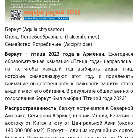
Беркут (Aquila chrysaetos)
Отряд: Ястребообразные (Falconiformes)
Семейство: Ястребиные (Accipitridae)
Беркут – птица 2023 года в Армении
. Ежегодная
образовательная кампания «Птица года» направлена ​​
на то, чтобы каждый год выбирать виды птиц,
которые символизируют этот год, и привлекать
внимание общественности к важности защиты этого
вида и мест его обитания. В результате общественного
голосования беркут был выбран “Птицей года 2023”.
Распространенность
: беркут встречается в Северной
Америке, Северной Африке, Японии, Индии, Евразии к
востоку от Китая и югу от Центральной Азии (около
140 000 000 км2). Беркут — один из крупнейших орлов
Евразии. Размах крыльев может достигать до 2,3 м, а