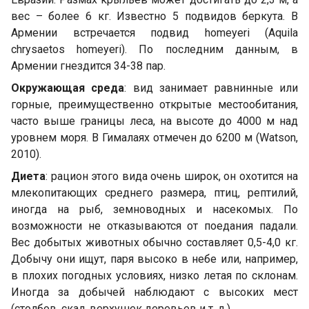
вес – более 6 кг. Известно 5 подвидов беркута. В
Армении встречается подвид homeyeri (Aquila
chrysaetos homeyeri). По последним данным, в
Армении гнездится 34-38 пар.
Окружающая среда
: вид занимает равнинные или
горные, преимущественно открытые местообитания,
часто выше границы леса, на высоте до 4000 м над
уровнем моря. В Гималаях отмечен до 6200 м (Watson,
2010).
Диета
: рацион этого вида очень широк, он охотится на
млекопитающих среднего размера, птиц, рептилий,
иногда на рыб, земноводных и насекомых. По
возможности не отказываются от поедания падали.
Вес добытых животных обычно составляет 0,5-4,0 кг.
Добычу они ищут, паря высоко в небе или, например,
в плохих погодных условиях, низко летая по склонам.
Иногда за добычей наблюдают с высоких мест
(столбов, скал, верхушек деревьев и т. д.).