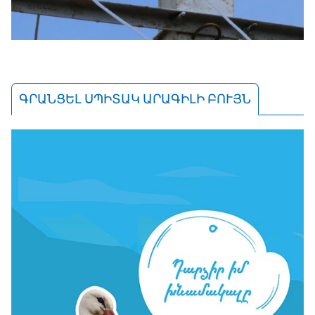
ԳՐԱՆՑԵԼ ՍՊԻՏԱԿ ԱՐԱԳԻԼԻ ԲՈՒՅՆ