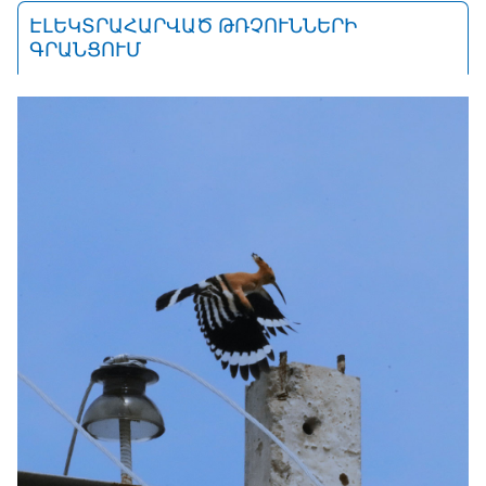
ԷԼԵԿՏՐԱՀԱՐՎԱԾ ԹՌՉՈՒՆՆԵՐԻ
ԳՐԱՆՑՈՒՄ