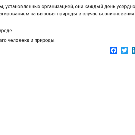
, установленных организацией, они каждый день усердн
еагированием на вызовы природы в случае возникновения
ироде.
аго человека и природы.
Facebo
Twi