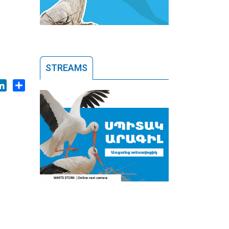
о
STREAMS
ok
tter
LinkedIn
Share