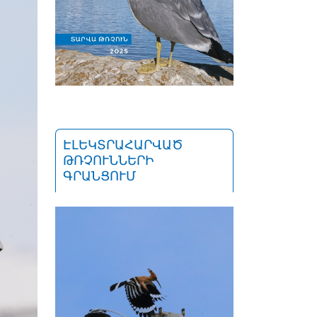
ԷԼԵԿՏՐԱՀԱՐՎԱԾ
ԹՌՉՈՒՆՆԵՐԻ
ԳՐԱՆՑՈՒՄ