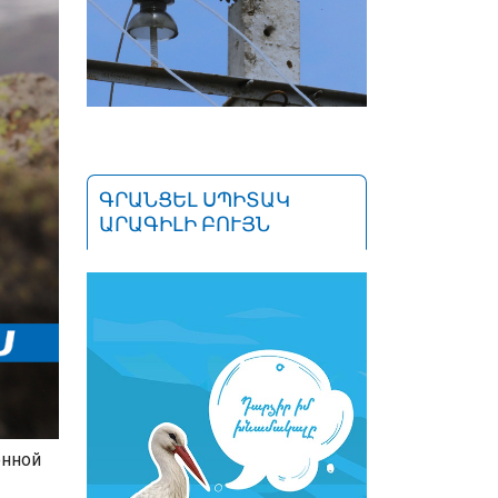
ԳՐԱՆՑԵԼ ՍՊԻՏԱԿ
ԱՐԱԳԻԼԻ ԲՈՒՅՆ
енной