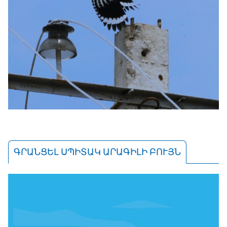
ԳՐԱՆՑԵԼ ՍՊԻՏԱԿ ԱՐԱԳԻԼԻ ԲՈՒՅՆ