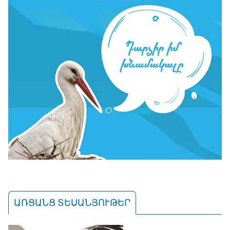
ԱՌՑԱՆՑ ՏԵՍԱՆՅՈՒԹԵՐ