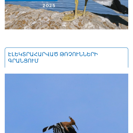
ԷԼԵԿՏՐԱՀԱՐՎԱԾ ԹՌՉՈՒՆՆԵՐԻ
ԳՐԱՆՑՈՒՄ