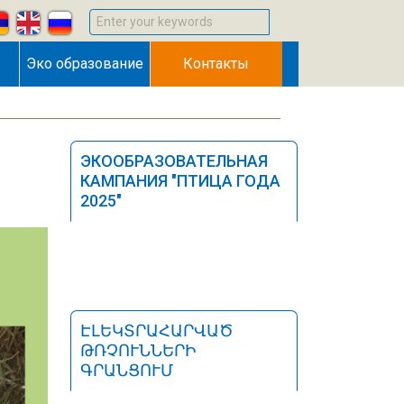
Enter your keywords
Эко образование
Контакты
ЭКООБРАЗОВАТЕЛЬНАЯ
КАМПАНИЯ "ПТИЦА ГОДА
2025"
ԷԼԵԿՏՐԱՀԱՐՎԱԾ
ԹՌՉՈՒՆՆԵՐԻ
ԳՐԱՆՑՈՒՄ