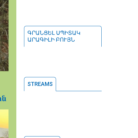
ԳՐԱՆՑԵԼ ՍՊԻՏԱԿ
ԱՐԱԳԻԼԻ ԲՈՒՅՆ
STREAMS