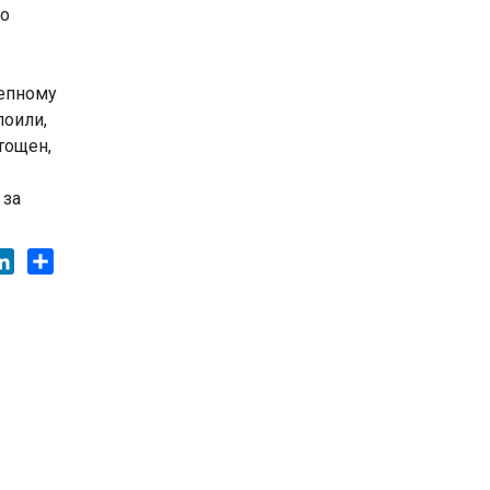
но
тепному
поили,
тощен,
 за
ok
tter
LinkedIn
Share