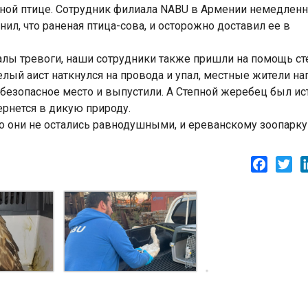
еной птице. Сотрудник филиала NABU в Армении немедлен
ил, что раненая птица-сова, и осторожно доставил ее в
алы тревоги, наши сотрудники также пришли на помощь с
елый аист наткнулся на провода и упал, местные жители на
безопасное место и выпустили. А Степной жеребец был ис
ернется в дикую природу.
о они не остались равнодушными, и ереванскому зоопарку
Facebo
Twi