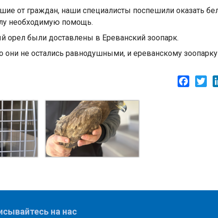
вшие от граждан, наши специалисты поспешили оказать бе
рлу необходимую помощь.
ый орел были доставлены в Ереванский зоопарк.
о они не остались равнодушными, и ереванскому зоопарку
Facebo
Twi
исывайтесь на нас