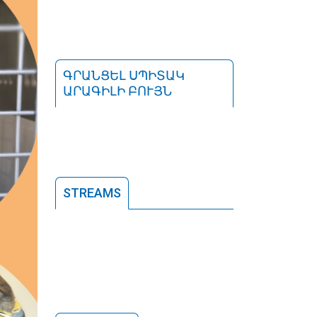
ԳՐԱՆՑԵԼ ՍՊԻՏԱԿ
ԱՐԱԳԻԼԻ ԲՈՒՅՆ
STREAMS