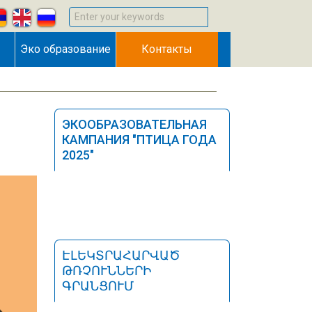
Enter your keywords
Эко образование
Контакты
ЭКООБРАЗОВАТЕЛЬНАЯ
КАМПАНИЯ "ПТИЦА ГОДА
2025"
ԷԼԵԿՏՐԱՀԱՐՎԱԾ
ԹՌՉՈՒՆՆԵՐԻ
ԳՐԱՆՑՈՒՄ