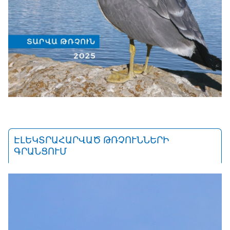
ԷԼԵԿՏՐԱՀԱՐՎԱԾ ԹՌՉՈՒՆՆԵՐԻ
ԳՐԱՆՑՈՒՄ