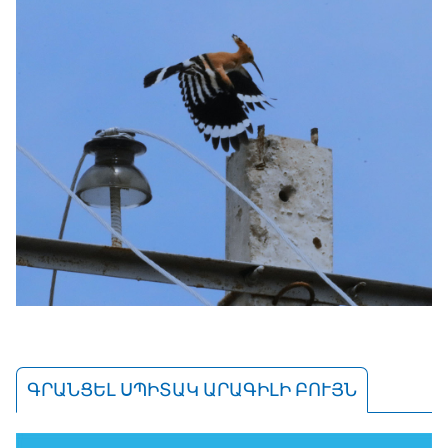
ԳՐԱՆՑԵԼ ՍՊԻՏԱԿ ԱՐԱԳԻԼԻ ԲՈՒՅՆ