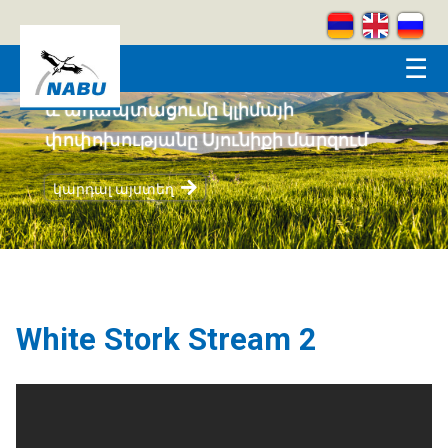
Skip to main content
☰
Համայնքահեն բնապահպանությունը
և ադապտացումը կլիմայի
փոփոխությանը Սյունիքի մարզում
կարդալ այստեղ
White Stork Stream 2