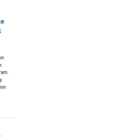
te
k
on
k
ram.
by
ion
r