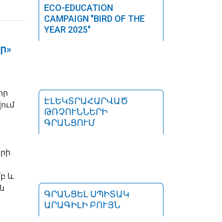
ECO-EDUCATION
CAMPAIGN "BIRD OF THE
YEAR 2025"
ր»
որ
ԷԼԵԿՏՐԱՀԱՐՎԱԾ
ում
ԹՌՉՈՒՆՆԵՐԻ
ԳՐԱՆՑՈՒՄ
երի
բ և
ն
ԳՐԱՆՑԵԼ ՍՊԻՏԱԿ
ԱՐԱԳԻԼԻ ԲՈՒՅՆ