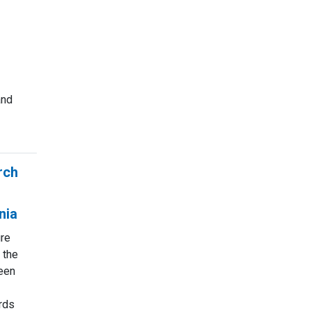
and
rch
nia
ure
 the
een
irds