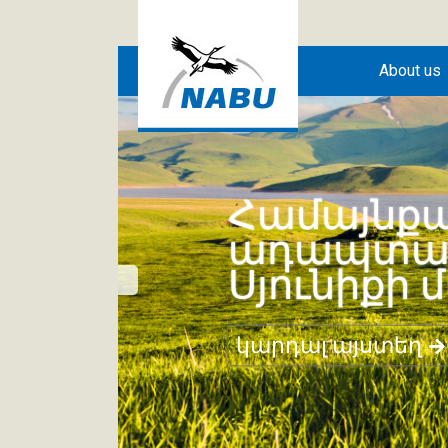
Skip to main content
About us
Կրեատիվ 
կարդալ այստեղ