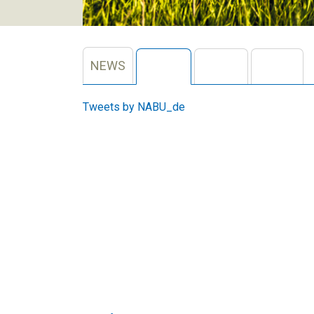
NEWS
tw
(active tab)
fb
yt
Tweets by NABU_de