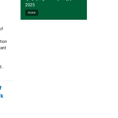
2025
more
of
tion
tant
...
f
rk