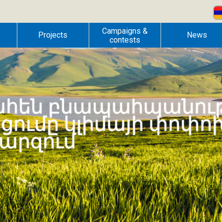
Campaigns &
Projects
News
contests
լեռներ