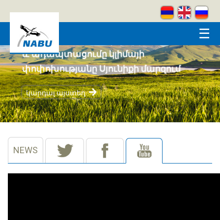
Skip to main content
☰
Համայնքահեն բնապահպանությունը
և ադապտացումը կլիմայի
փոփոխությանը Սյունիքի մարզում
կարդալ այստեղ
NEWS
tw
fb
yt
(active tab)