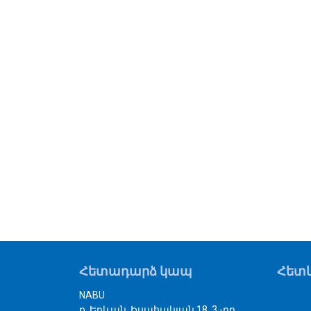
Հետադարձ կապ
Հետև
NABU
ք. Երևան, Իսահակյան 18, 3 -րդ