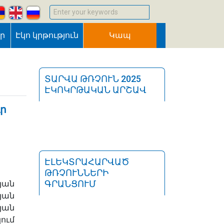
Enter your keywords
եր
Էկո կրթություն
Կապ
ՏԱՐՎԱ ԹՌՉՈՒՆ 2025
ԷԿՈԿՐԹԱԿԱՆ ԱՐՇԱՎ
ւր
ԷԼԵԿՏՐԱՀԱՐՎԱԾ
ԹՌՉՈՒՆՆԵՐԻ
ԳՐԱՆՑՈՒՄ
յան
յան
յան
ում