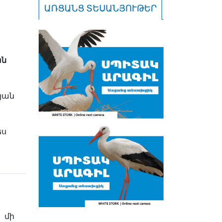
ԱՌՑԱՆՑ ՏԵՍԱՆՅՈՒԹԵՐ
ան
յան
ես
 մի