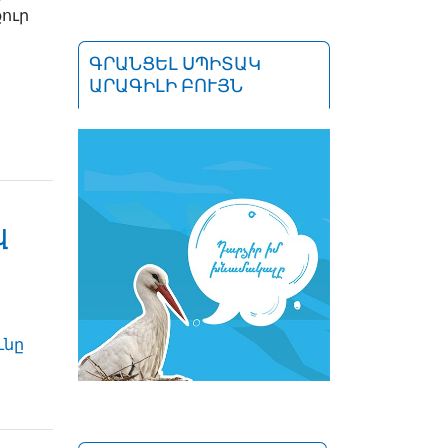
ուր
ԳՐԱՆՑԵԼ ՍՊԻՏԱԿ
ԱՐԱԳԻԼԻ ԲՈՒՅՆ
վ
ւնը