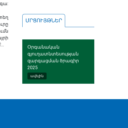
գա:
ստեղ
ՄՐՑՈՒՅԹՆԵՐ
ւրը
ւմն
յրի
..
Օրգանական
գյուղատնտեսության
զարգացման ծրագիր
2025
ավելին