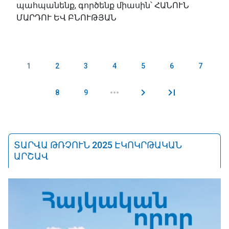
պահպանենք, գործենք միասին՝ ՀԱՆՈՒՆ
ՄԱՐԴՈՒ ԵՎ ԲՆՈՒԹՅԱՆ
1
2
3
4
5
6
7
Էջեր
8
9
ՏԱՐՎԱ ԹՌՉՈՒՆ 2025 ԷԿՈԿՐԹԱԿԱՆ
ԱՐՇԱՎ