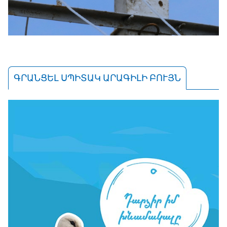
ԳՐԱՆՑԵԼ ՍՊԻՏԱԿ ԱՐԱԳԻԼԻ ԲՈՒՅՆ