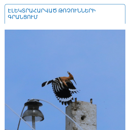
ԷԼԵԿՏՐԱՀԱՐՎԱԾ ԹՌՉՈՒՆՆԵՐԻ
ԳՐԱՆՑՈՒՄ