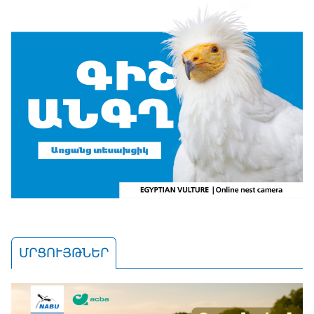
ՄՐՑՈՒՅԹՆԵՐ