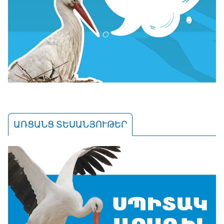
ԱՌՑԱՆՑ ՏԵՍԱՆՅՈՒԹԵՐ