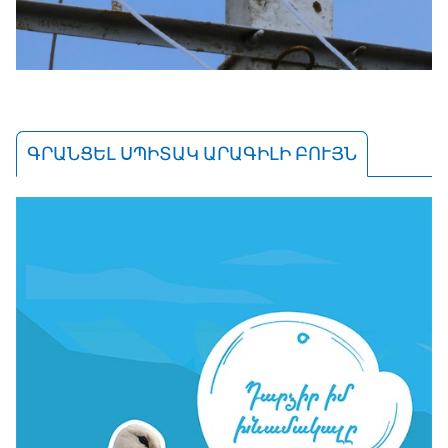
ԳՐԱՆՑԵԼ ՍՊԻՏԱԿ ԱՐԱԳԻԼԻ ԲՈՒՅՆ