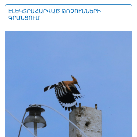
ԷԼԵԿՏՐԱՀԱՐՎԱԾ ԹՌՉՈՒՆՆԵՐԻ
ԳՐԱՆՑՈՒՄ