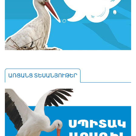
ԱՌՑԱՆՑ ՏԵՍԱՆՅՈՒԹԵՐ