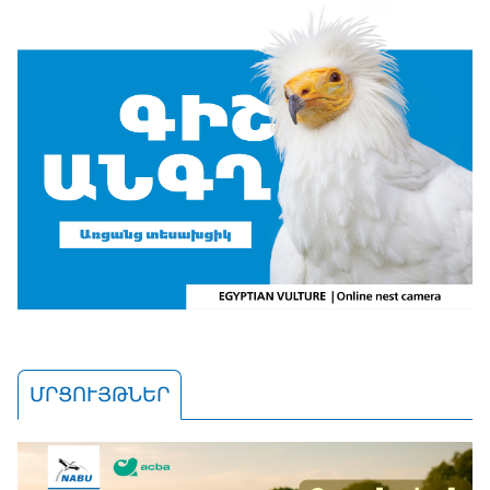
ՄՐՑՈՒՅԹՆԵՐ