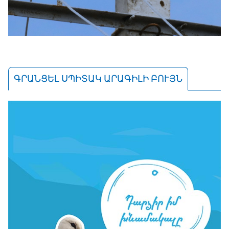
ԳՐԱՆՑԵԼ ՍՊԻՏԱԿ ԱՐԱԳԻԼԻ ԲՈՒՅՆ