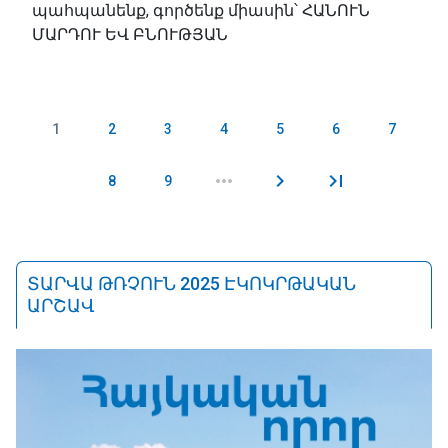
պահպանենք, գործենք միասին՝ ՀԱՆՈՒՆ
ՄԱՐԴՈՒ ԵՎ ԲՆՈՒԹՅԱՆ
1
2
3
4
5
6
7
Էջեր
8
9
ՏԱՐՎԱ ԹՌՉՈՒՆ 2025 ԷԿՈԿՐԹԱԿԱՆ
ԱՐՇԱՎ