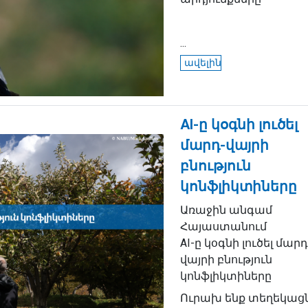
...
ավելին
AI-ը կօգնի լուծել
մարդ-վայրի
բնություն
կոնֆլիկտիները
Առաջին անգամ
Հայաստանում
AI-ը կօգնի լուծել մարդ
վայրի բնություն
կոնֆլիկտիները
Ուրախ ենք տեղեկացն