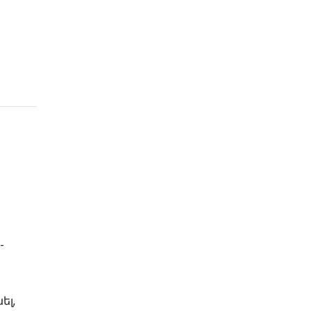
-
ել,