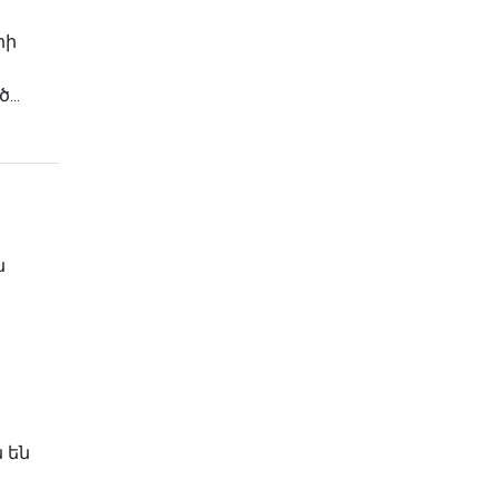
րի
..
ն
 են