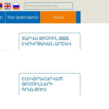
Enter your keywords
եր
Էկո կրթություն
Կապ
ՏԱՐՎԱ ԹՌՉՈՒՆ 2025
ԷԿՈԿՐԹԱԿԱՆ ԱՐՇԱՎ
ԷԼԵԿՏՐԱՀԱՐՎԱԾ
ԹՌՉՈՒՆՆԵՐԻ
ԳՐԱՆՑՈՒՄ