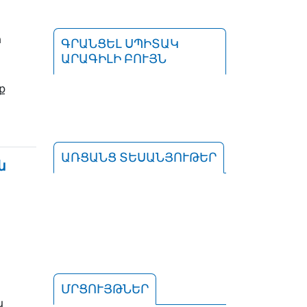
ի
ԳՐԱՆՑԵԼ ՍՊԻՏԱԿ
ԱՐԱԳԻԼԻ ԲՈՒՅՆ
ք
ԱՌՑԱՆՑ ՏԵՍԱՆՅՈՒԹԵՐ
ն
ՄՐՑՈՒՅԹՆԵՐ
ն