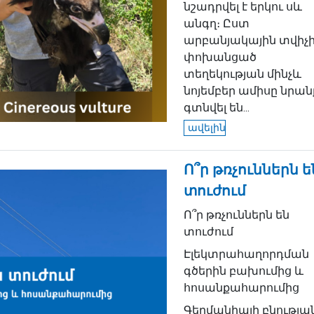
նշադրվել է երկու սև
անգղ։ Ըստ
արբանյակային տվիչ
փոխանցած
տեղեկության մինչև
նոյեմբեր ամիսը նրան
գտնվել են...
ավելին
Ո՞ր թռչուններն ե
տուժում
Ո՞ր թռչուններն են
տուժում
Էլեկտրահաղորդման
գծերին բախումից և
հոսանքահարումից
Գերմանիայի բնությա