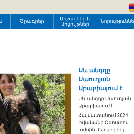
Արշավներ և
ն
Ծրագրեր
Նորությունն
մրցույթներ
Սև անգղը
Սաուդյան
Արաբիայում է
Սև անգղը Սաուդյան
Արաբիայում է
Հայսատանում 2024
թվականի Օգոստոս
ամսին մեր կողմից