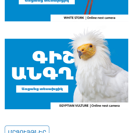
ՄՐՑՈՒՅԹՆԵՐ