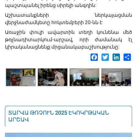
պաշտպանել իրենց սիրելի անգղին:
Աշխատանքների ներկայացման
վերջնաժամկետը հոկտեմբերի 20-նն է:
Առաջին փուլի ավարտին տեղի կունենա մեծ
թռչնադիտարկում-արշավ, որի ժամանակ էլ
կիրականացնենք մրցանակաբաշխությունը:
Facebook
Twitter
LinkedI
Sh
ՏԱՐՎԱ ԹՌՉՈՒՆ 2025 ԷԿՈԿՐԹԱԿԱՆ
ԱՐՇԱՎ