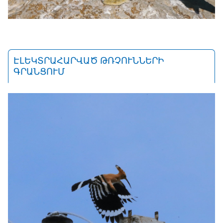
ԷԼԵԿՏՐԱՀԱՐՎԱԾ ԹՌՉՈՒՆՆԵՐԻ
ԳՐԱՆՑՈՒՄ