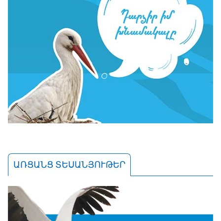
ԱՌՑԱՆՑ ՏԵՍԱՆՅՈՒԹԵՐ