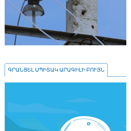
ԳՐԱՆՑԵԼ ՍՊԻՏԱԿ ԱՐԱԳԻԼԻ ԲՈՒՅՆ