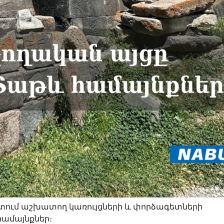
որտում աշխատող կառույցների և փորձագետների
համայնքներ։