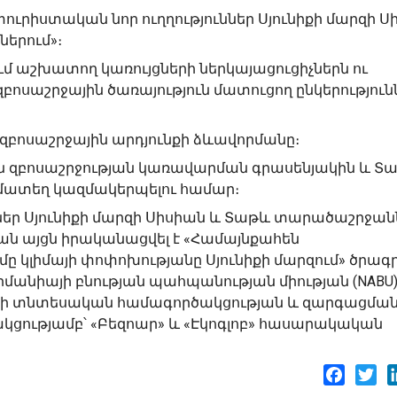
ուրիստական նոր ուղղություններ Սյունիքի մարզի Ս
երում»։
ւմ աշխատող կառույցների ներկայացուցիչներն ու
ոսաշրջային ծառայություն մատուցող ընկերություն
 զբոսաշրջային արդյունքի ձևավորմանը։
ն զբոսաշրջության կառավարման գրասենյակին և Տ
մատեղ կազմակերպելու համար։
ններ Սյունիքի մարզի Սիսիան և Տաթև տարածաշրջան
ան այցն իրականացվել է «Համայնքահեն
կլիմայի փոփոխությանը Սյունիքի մարզում» ծրագ
երմանիայի բնության պահպանության միության (NABU
այի տնտեսական համագործակցության և զարգացմա
կցությամբ՝ «Բեզոար» և «Էկոգլոբ» հասարակական
Facebo
Twi