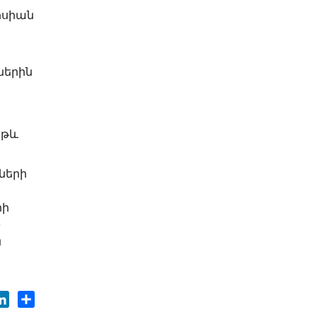
իսիան
ներին
աթև
ների
րի
)
ն
ok
tter
LinkedIn
Share