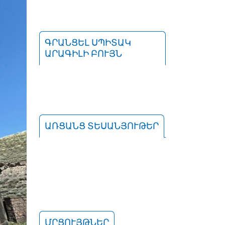
ԳՐԱՆՑԵԼ ՍՊԻՏԱԿ
ԱՐԱԳԻԼԻ ԲՈՒՅՆ
ԱՌՑԱՆՑ ՏԵՍԱՆՅՈՒԹԵՐ
ՄՐՑՈՒՅԹՆԵՐ