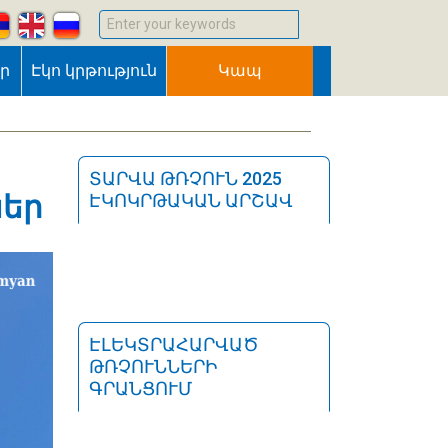
Enter your keywords
եր
Էկո կրթություն
Կապ
ՏԱՐՎԱ ԹՌՉՈՒՆ 2025
ներ
ԷԿՈԿՐԹԱԿԱՆ ԱՐՇԱՎ
ԷԼԵԿՏՐԱՀԱՐՎԱԾ
ԹՌՉՈՒՆՆԵՐԻ
ԳՐԱՆՑՈՒՄ