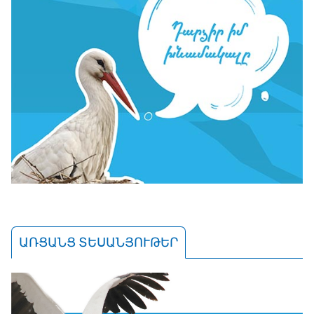
ԱՌՑԱՆՑ ՏԵՍԱՆՅՈՒԹԵՐ