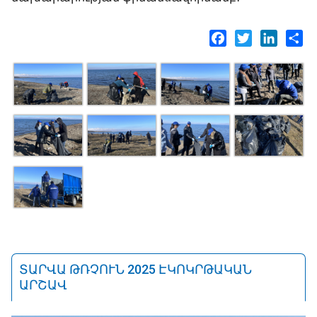
Facebook
Twitter
LinkedI
Sh
ՏԱՐՎԱ ԹՌՉՈՒՆ 2025 ԷԿՈԿՐԹԱԿԱՆ
ԱՐՇԱՎ