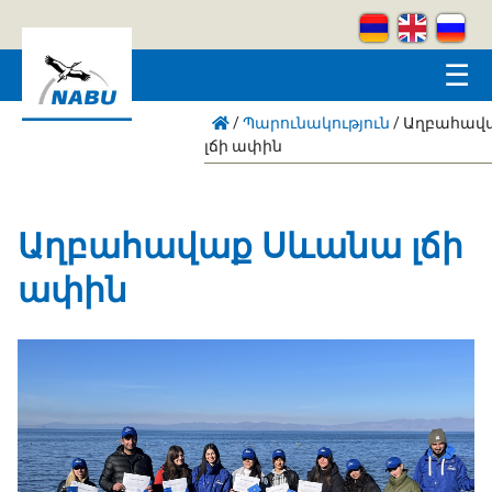
Skip to main content
☰
/
Պարունակություն
/
Աղբահավ
լճի ափին
Աղբահավաք Սևանա լճի
ափին