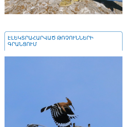
ԷԼԵԿՏՐԱՀԱՐՎԱԾ ԹՌՉՈՒՆՆԵՐԻ
ԳՐԱՆՑՈՒՄ