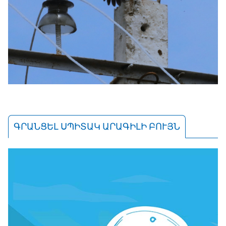
ԳՐԱՆՑԵԼ ՍՊԻՏԱԿ ԱՐԱԳԻԼԻ ԲՈՒՅՆ