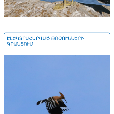
ԷԼԵԿՏՐԱՀԱՐՎԱԾ ԹՌՉՈՒՆՆԵՐԻ
ԳՐԱՆՑՈՒՄ