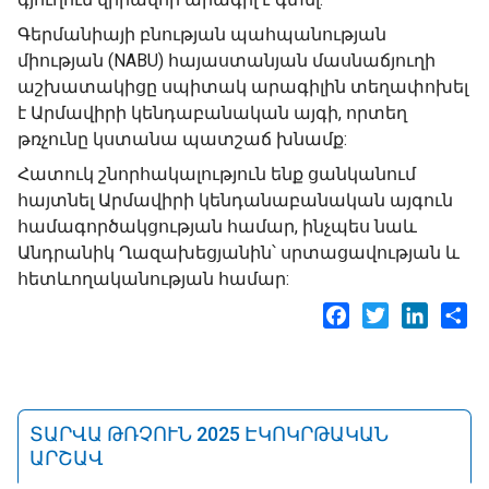
Գերմանիայի բնության պահպանության
միության (NABU) հայաստանյան մասնաճյուղի
աշխատակիցը սպիտակ արագիլին տեղափոխել
է Արմավիրի կենդաբանական այգի, որտեղ
թռչունը կստանա պատշաճ խնամք:
Հատուկ շնորհակալություն ենք ցանկանում
հայտնել Արմավիրի կենդանաբանական այգուն
համագործակցության համար, ինչպես նաև
Անդրանիկ Ղազախեցյանին՝ սրտացավության և
հետևողականության համար:
Facebook
Twitter
LinkedI
Sh
ՏԱՐՎԱ ԹՌՉՈՒՆ 2025 ԷԿՈԿՐԹԱԿԱՆ
ԱՐՇԱՎ