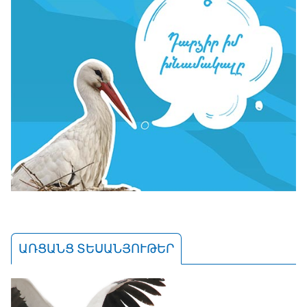
ԱՌՑԱՆՑ ՏԵՍԱՆՅՈՒԹԵՐ