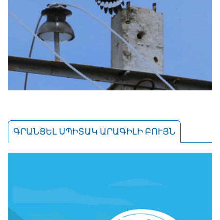
ԳՐԱՆՑԵԼ ՍՊԻՏԱԿ ԱՐԱԳԻԼԻ ԲՈՒՅՆ