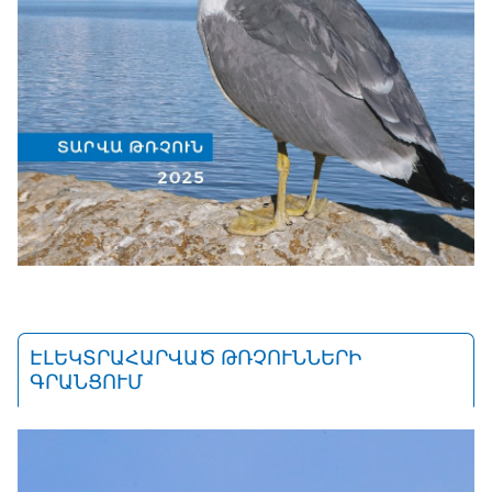
ԷԼԵԿՏՐԱՀԱՐՎԱԾ ԹՌՉՈՒՆՆԵՐԻ
ԳՐԱՆՑՈՒՄ