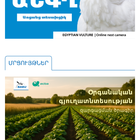
ՄՐՑՈՒՅԹՆԵՐ