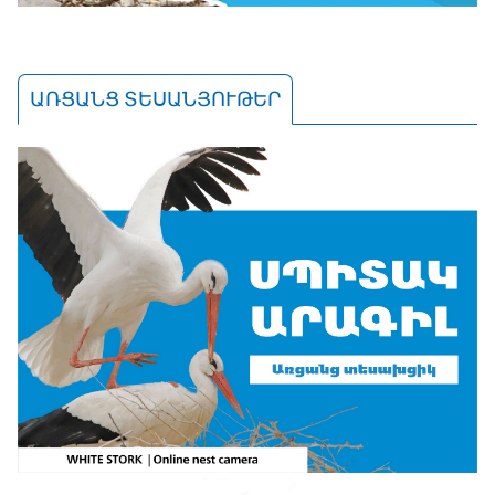
ԱՌՑԱՆՑ ՏԵՍԱՆՅՈՒԹԵՐ