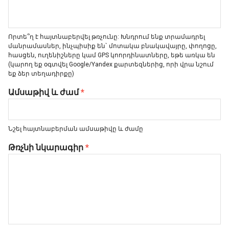
Որտե՞ղ է հայտնաբերվել թռչունը: Խնդրում ենք տրամադրել
մանրամասներ, ինչպիսիք են` մոտակա բնակավայրը, փողոցը,
հասցեն, ուղենիշները կամ GPS կոորդինատները, եթե առկա են
(կարող եք օգտվել Google/Yandex քարտեզներից, որի վրա նշում
եք ձեր տեղադիրքը)
Ամսաթիվ և ժամ
*
Նշել հայտնաբերման ամսաթիվը և ժամը
Թռչնի նկարագիր
*