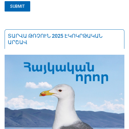
ՏԱՐՎԱ ԹՌՉՈՒՆ 2025 ԷԿՈԿՐԹԱԿԱՆ
ԱՐՇԱՎ