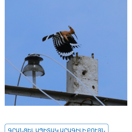
ԳՐԱՆՑԵԼ ՍՊԻՏԱԿ ԱՐԱԳԻԼԻ ԲՈՒՅՆ