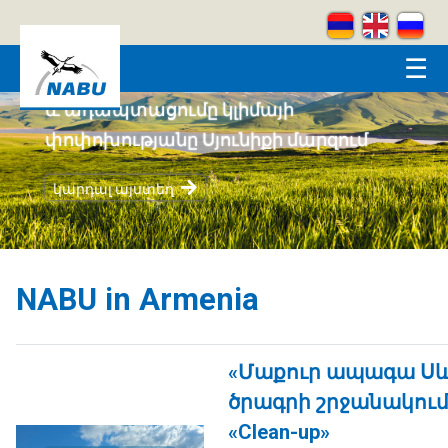
Skip to main content
☰
Կրեատիվ լեռներ
կարդալ այստեղ
NABU in Armenia
«Մաքուր ապագա Սև
ծրագրի շրջանակում 
«Clean-up»