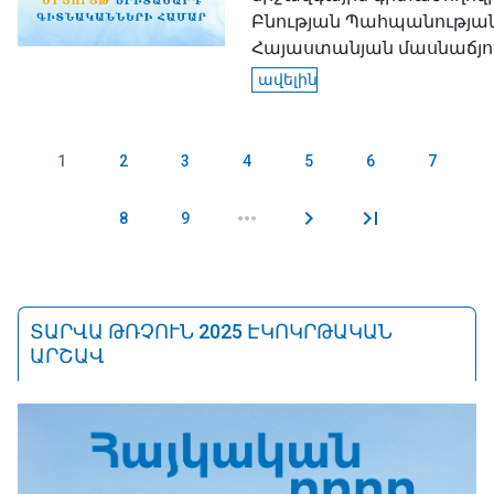
Բնության Պահպանության
Հայաստանյան մասնաճյուղ
ավելին
1
2
3
4
5
6
7
Էջեր
8
9
ՏԱՐՎԱ ԹՌՉՈՒՆ 2025 ԷԿՈԿՐԹԱԿԱՆ
ԱՐՇԱՎ