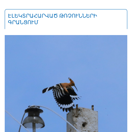
ԷԼԵԿՏՐԱՀԱՐՎԱԾ ԹՌՉՈՒՆՆԵՐԻ
ԳՐԱՆՑՈՒՄ