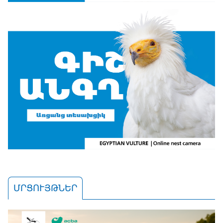
ՄՐՑՈՒՅԹՆԵՐ