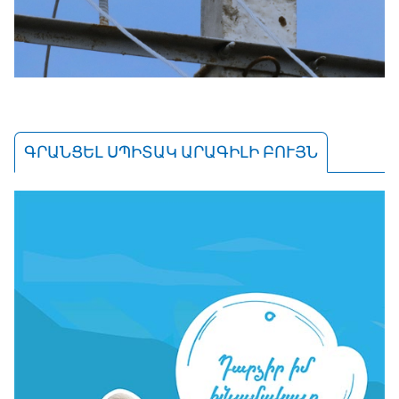
ԳՐԱՆՑԵԼ ՍՊԻՏԱԿ ԱՐԱԳԻԼԻ ԲՈՒՅՆ