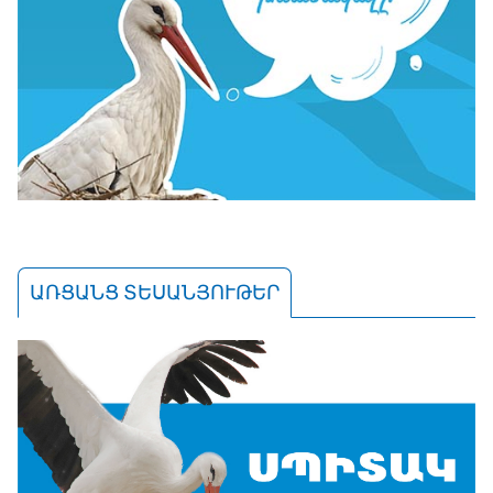
ԱՌՑԱՆՑ ՏԵՍԱՆՅՈՒԹԵՐ