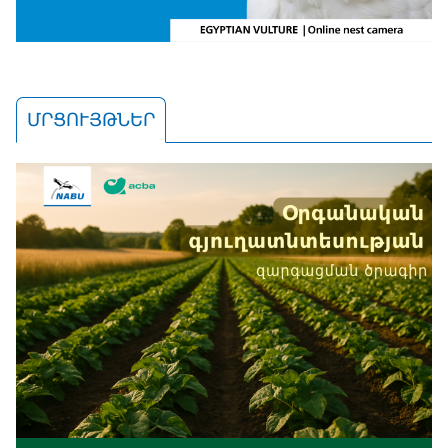
ՄՐՑՈՒՅԹՆԵՐ