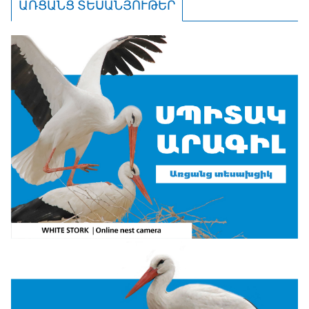
ԱՌՑԱՆՑ ՏԵՍԱՆՅՈՒԹԵՐ