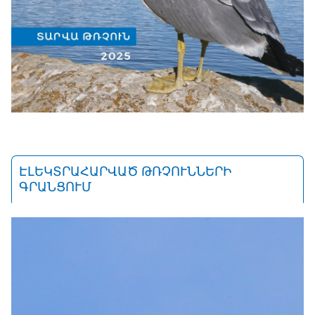
ԷԼԵԿՏՐԱՀԱՐՎԱԾ ԹՌՉՈՒՆՆԵՐԻ
ԳՐԱՆՑՈՒՄ