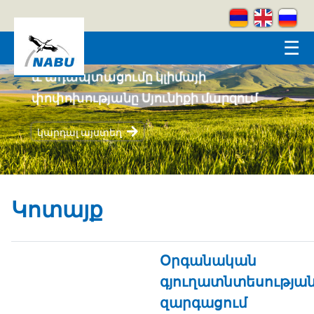
Skip to main content
☰
Համայնքահեն բնապահպանությունը
և ադապտացումը կլիմայի
փոփոխությանը Սյունիքի մարզում
կարդալ այստեղ
Կոտայք
Օրգանական
գյուղատնտեսությա
զարգացում