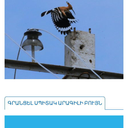
ԳՐԱՆՑԵԼ ՍՊԻՏԱԿ ԱՐԱԳԻԼԻ ԲՈՒՅՆ