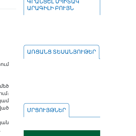
ԳՐԱՆՑԵԼ ՍՊԻՏԱԿ
ԱՐԱԳԻԼԻ ԲՈՒՅՆ
ԱՌՑԱՆՑ ՏԵՍԱՆՅՈՒԹԵՐ
ւմ
մեծ
մ։
կամ
ած
ՄՐՑՈՒՅԹՆԵՐ
կան
.