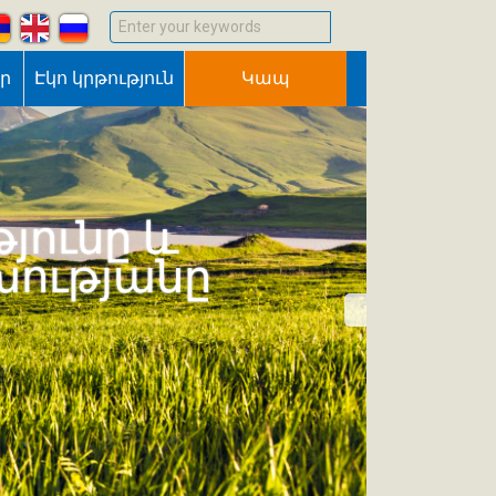
Enter your keywords
եր
Էկո կրթություն
Կապ
յունը և
խությանը