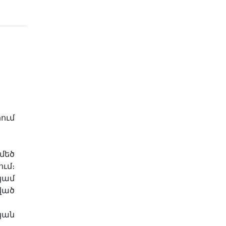
ւմ
մեծ
մ։
կամ
ած
կան