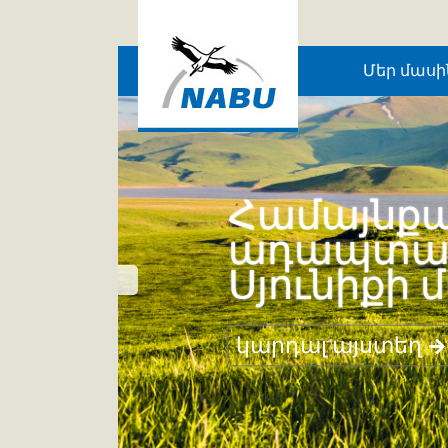
Skip to main content
Մեր մասի
Համայնքա
ադապտացո
Սյունիքի 
կարդալ այստեղ