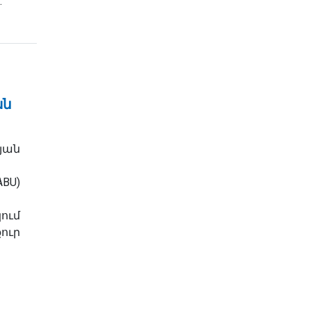
.
ան
յան
U)
ում
ուր