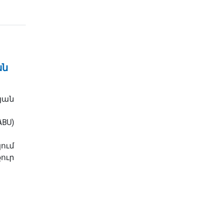
ան
յան
U)
ում
ուր