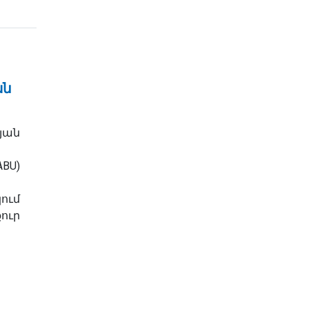
ան
յան
U)
ում
ուր