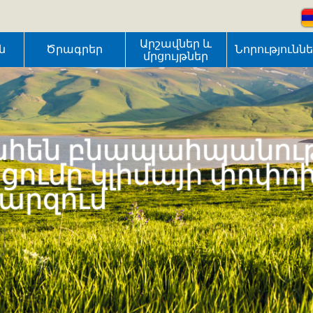
Արշավներ և
ն
Ծրագրեր
Նորությունն
մրցույթներ
հեն բնապահպանութ
ւմը կլիմայի փոփո
մարզում