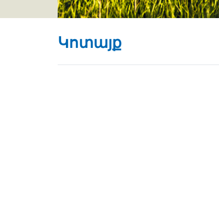
Կոտայք