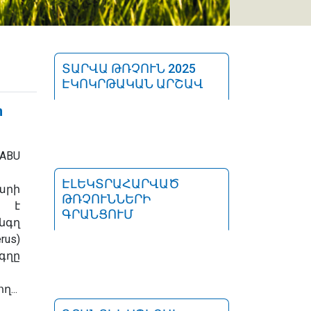
ՏԱՐՎԱ ԹՌՉՈՒՆ 2025
ԷԿՈԿՐԹԱԿԱՆ ԱՐՇԱՎ
n
ABU
ԷԼԵԿՏՐԱՀԱՐՎԱԾ
արի
ԹՌՉՈՒՆՆԵՐԻ
 է
ԳՐԱՆՑՈՒՄ
նգղ
rus
)
գղը
...