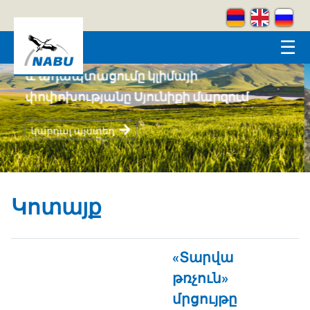
Skip to main content
☰
Կրեատիվ լեռներ
կարդալ այստեղ
Կոտայք
«Տարվա
թռչուն»
մրցույթը