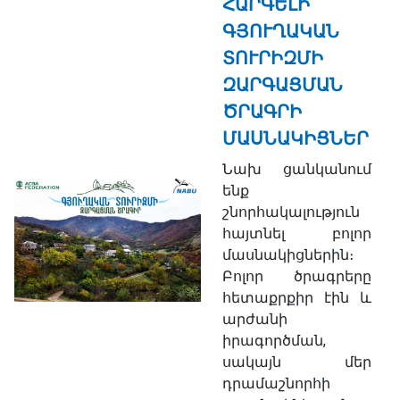
ՀԱՐԳԵԼԻ
ԳՅՈՒՂԱԿԱՆ
ՏՈՒՐԻԶՄԻ
ԶԱՐԳԱՑՄԱՆ
ԾՐԱԳՐԻ
ՄԱՍՆԱԿԻՑՆԵՐ
Նախ ցանկանում
ենք
շնորհակալություն
հայտնել բոլոր
մասնակիցներին։
Բոլոր ծրագրերը
հետաքրքիր էին և
արժանի
իրագործման,
սակայն մեր
դրամաշնորհի