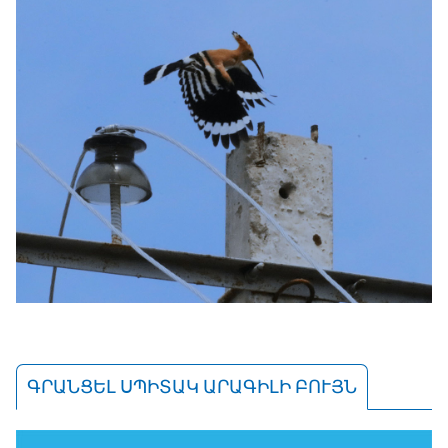
ԳՐԱՆՑԵԼ ՍՊԻՏԱԿ ԱՐԱԳԻԼԻ ԲՈՒՅՆ