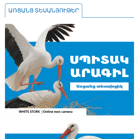
ԱՌՑԱՆՑ ՏԵՍԱՆՅՈՒԹԵՐ