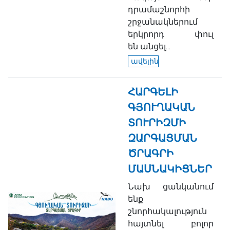
դրամաշնորհի
շրջանակներում
երկրորդ փուլ
են անցել...
ավելին
ՀԱՐԳԵԼԻ
ԳՅՈՒՂԱԿԱՆ
ՏՈՒՐԻԶՄԻ
ԶԱՐԳԱՑՄԱՆ
ԾՐԱԳՐԻ
ՄԱՍՆԱԿԻՑՆԵՐ
Նախ ցանկանում
ենք
շնորհակալություն
հայտնել բոլոր