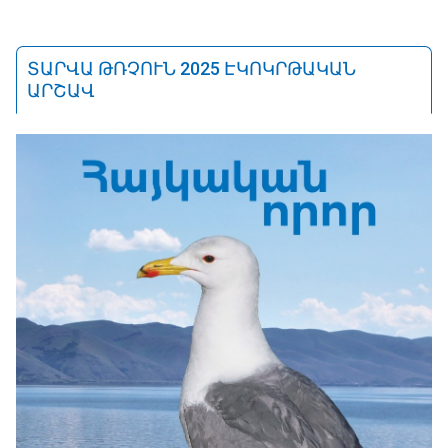
ՏԱՐՎԱ ԹՌՉՈՒՆ 2025 ԷԿՈԿՐԹԱԿԱՆ
ԱՐՇԱՎ