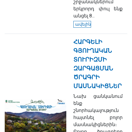
շրջանակներում
երկրորդ փուլ ենք
անցել 8...
ավելին
ՀԱՐԳԵԼԻ
ԳՅՈՒՂԱԿԱՆ
ՏՈՒՐԻԶՄԻ
ԶԱՐԳԱՑՄԱՆ
ԾՐԱԳՐԻ
ՄԱՍՆԱԿԻՑՆԵՐ
Նախ ցանկանում
ենք
շնորհակալություն
հայտնել բոլոր
մասնակիցներին։
Բոլոր ծրագրերը