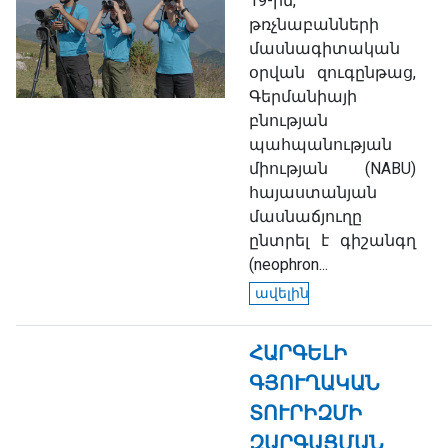
19-ին,
թռչնաբանների
մասնագիտական
օրվան զուգընթաց,
Գերմանիայի
բնության
պահպանության
միության (NABU)
հայաստանյան
մասնաճյուղը
ընտրել է գիշանգղ
(neophron...
ավելին
ՀԱՐԳԵԼԻ
ԳՅՈՒՂԱԿԱՆ
ՏՈՒՐԻԶՄԻ
ԶԱՐԳԱՑՄԱՆ