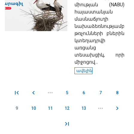
միության (NABU)
հայաստանյան
մասնաճյուղի
նախաձեռնությամբ
թռչունների բներին
կտեղադրվի
առցանց
տեսախցիկ, որի
միջոցով...
ավելին
5
6
7
8
Էջեր
9
10
11
12
13