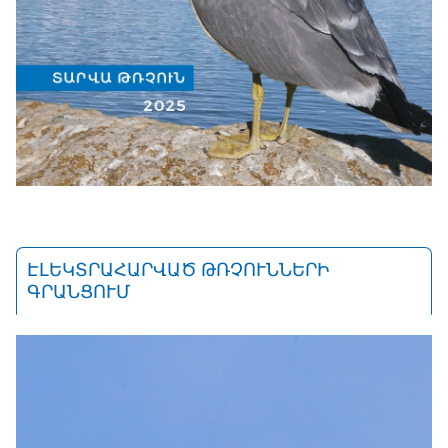
ԷԼԵԿՏՐԱՀԱՐՎԱԾ ԹՌՉՈՒՆՆԵՐԻ
ԳՐԱՆՑՈՒՄ