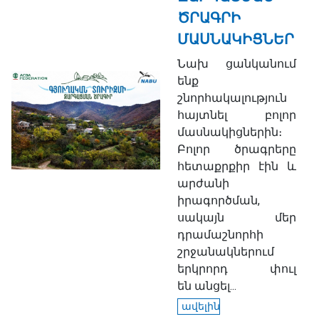
ԾՐԱԳՐԻ
ՄԱՍՆԱԿԻՑՆԵՐ
Նախ ցանկանում
ենք
շնորհակալություն
հայտնել բոլոր
մասնակիցներին։
Բոլոր ծրագրերը
հետաքրքիր էին և
արժանի
իրագործման,
սակայն մեր
դրամաշնորհի
շրջանակներում
երկրորդ փուլ
են անցել...
ավելին