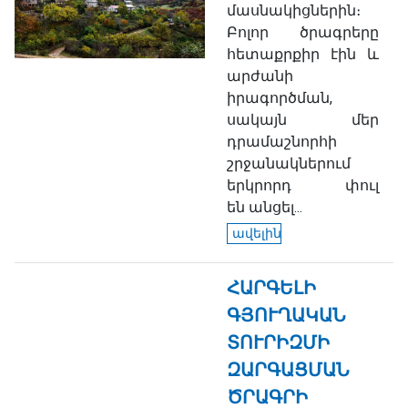
մասնակիցներին։
Բոլոր ծրագրերը
հետաքրքիր էին և
արժանի
իրագործման,
սակայն մեր
դրամաշնորհի
շրջանակներում
երկրորդ փուլ
են անցել...
ավելին
ՀԱՐԳԵԼԻ
ԳՅՈՒՂԱԿԱՆ
ՏՈՒՐԻԶՄԻ
ԶԱՐԳԱՑՄԱՆ
ԾՐԱԳՐԻ