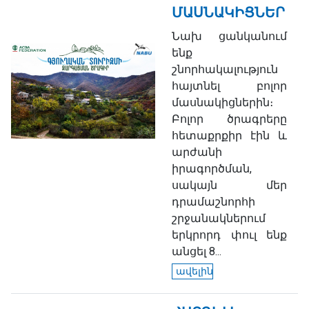
ՄԱՍՆԱԿԻՑՆԵՐ
Նախ ցանկանում
ենք
շնորհակալություն
հայտնել բոլոր
մասնակիցներին։
Բոլոր ծրագրերը
հետաքրքիր էին և
արժանի
իրագործման,
սակայն մեր
դրամաշնորհի
շրջանակներում
երկրորդ փուլ ենք
անցել 8...
ավելին