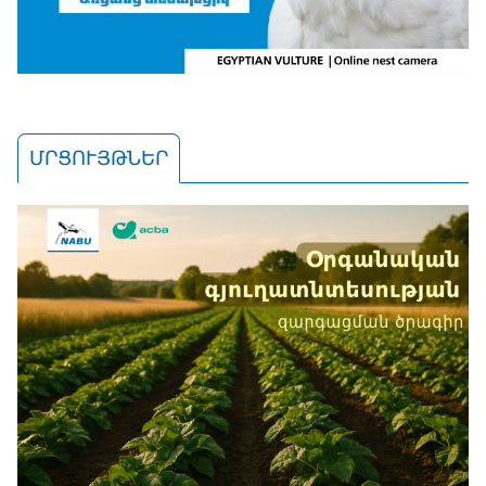
ՄՐՑՈՒՅԹՆԵՐ