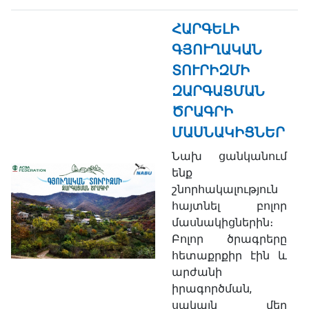
ՀԱՐԳԵԼԻ
ԳՅՈՒՂԱԿԱՆ
ՏՈՒՐԻԶՄԻ
ԶԱՐԳԱՑՄԱՆ
ԾՐԱԳՐԻ
ՄԱՍՆԱԿԻՑՆԵՐ
Նախ ցանկանում
ենք
շնորհակալություն
հայտնել բոլոր
մասնակիցներին։
Բոլոր ծրագրերը
հետաքրքիր էին և
արժանի
իրագործման,
սակայն մեր