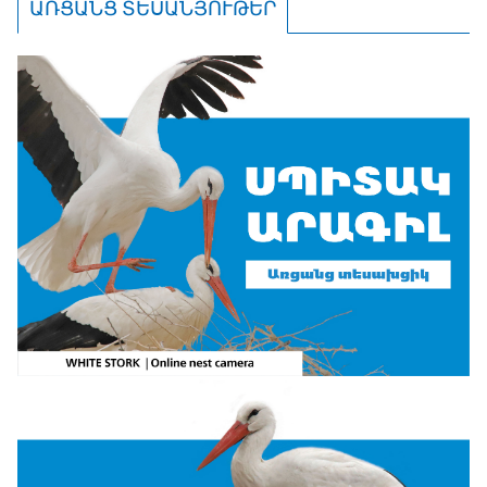
ԱՌՑԱՆՑ ՏԵՍԱՆՅՈՒԹԵՐ