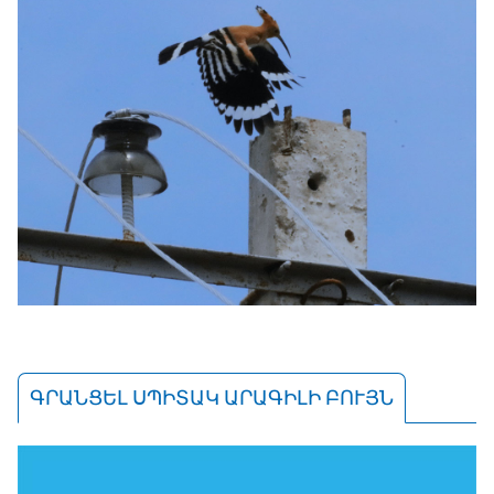
ԳՐԱՆՑԵԼ ՍՊԻՏԱԿ ԱՐԱԳԻԼԻ ԲՈՒՅՆ