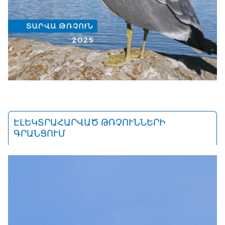
ԷԼԵԿՏՐԱՀԱՐՎԱԾ ԹՌՉՈՒՆՆԵՐԻ
ԳՐԱՆՑՈՒՄ