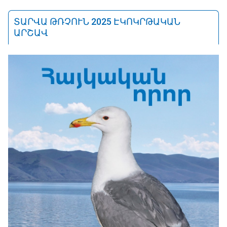
ՏԱՐՎԱ ԹՌՉՈՒՆ 2025 ԷԿՈԿՐԹԱԿԱՆ
ԱՐՇԱՎ