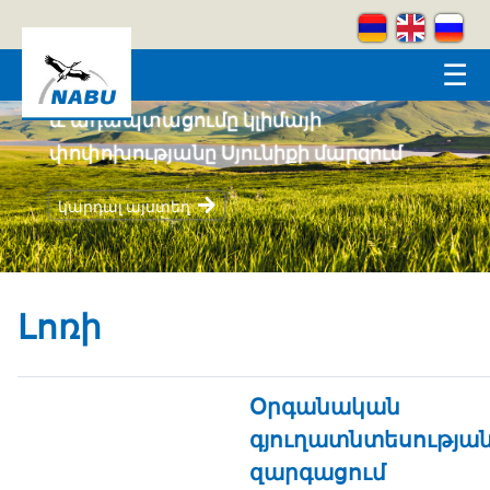
Skip to main content
☰
Համայնքահեն բնապահպանությունը
և ադապտացումը կլիմայի
փոփոխությանը Սյունիքի մարզում
կարդալ այստեղ
Լոռի
Օրգանական
գյուղատնտեսությա
զարգացում