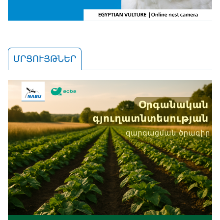
ՄՐՑՈՒՅԹՆԵՐ