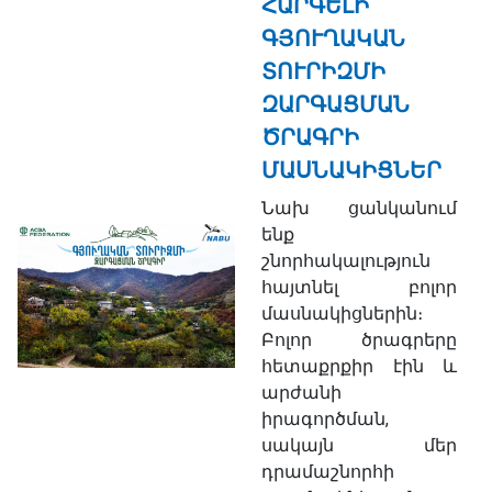
ՀԱՐԳԵԼԻ
ԳՅՈՒՂԱԿԱՆ
ՏՈՒՐԻԶՄԻ
ԶԱՐԳԱՑՄԱՆ
ԾՐԱԳՐԻ
ՄԱՍՆԱԿԻՑՆԵՐ
Նախ ցանկանում
ենք
շնորհակալություն
հայտնել բոլոր
մասնակիցներին։
Բոլոր ծրագրերը
հետաքրքիր էին և
արժանի
իրագործման,
սակայն մեր
դրամաշնորհի