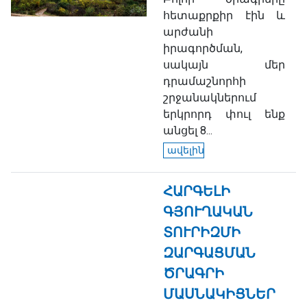
հետաքրքիր էին և
արժանի
իրագործման,
սակայն մեր
դրամաշնորհի
շրջանակներում
երկրորդ փուլ ենք
անցել 8...
ավելին
ՀԱՐԳԵԼԻ
ԳՅՈՒՂԱԿԱՆ
ՏՈՒՐԻԶՄԻ
ԶԱՐԳԱՑՄԱՆ
ԾՐԱԳՐԻ
ՄԱՍՆԱԿԻՑՆԵՐ