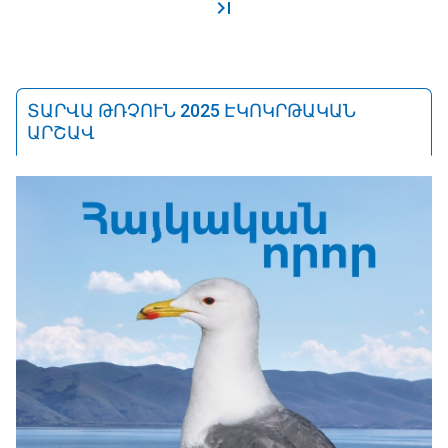
ՏԱՐՎԱ ԹՌՉՈՒՆ 2025 ԷԿՈԿՐԹԱԿԱՆ
ԱՐՇԱՎ