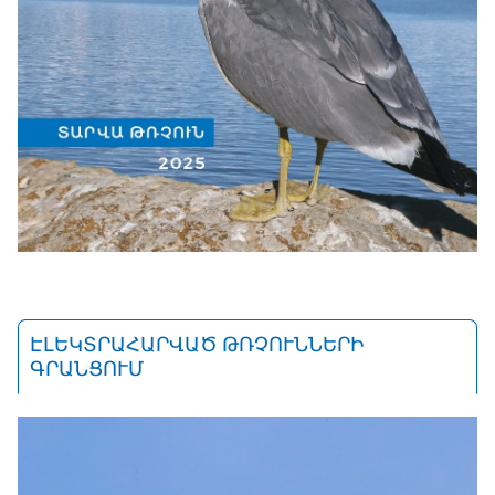
ԷԼԵԿՏՐԱՀԱՐՎԱԾ ԹՌՉՈՒՆՆԵՐԻ
ԳՐԱՆՑՈՒՄ