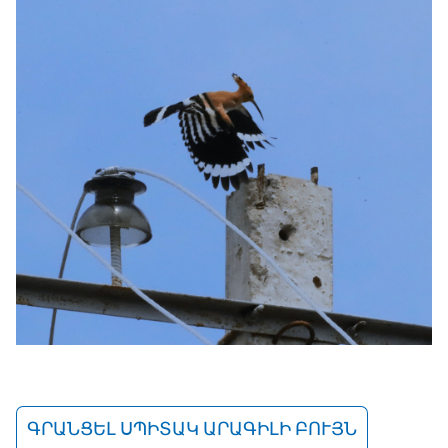
ԳՐԱՆՑԵԼ ՍՊԻՏԱԿ ԱՐԱԳԻԼԻ ԲՈՒՅՆ