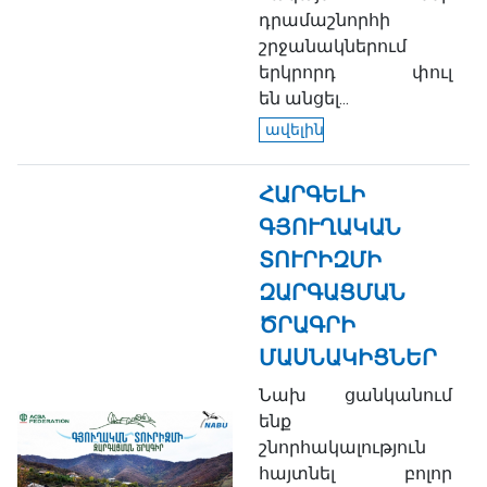
դրամաշնորհի
շրջանակներում
երկրորդ փուլ
են անցել...
ավելին
ՀԱՐԳԵԼԻ
ԳՅՈՒՂԱԿԱՆ
ՏՈՒՐԻԶՄԻ
ԶԱՐԳԱՑՄԱՆ
ԾՐԱԳՐԻ
ՄԱՍՆԱԿԻՑՆԵՐ
Նախ ցանկանում
ենք
շնորհակալություն
հայտնել բոլոր