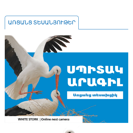
ԱՌՑԱՆՑ ՏԵՍԱՆՅՈՒԹԵՐ