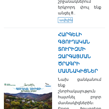
շրջանակներում
երկրորդ փուլ ենք
անցել 8...
ավելին
ՀԱՐԳԵԼԻ
ԳՅՈՒՂԱԿԱՆ
ՏՈՒՐԻԶՄԻ
ԶԱՐԳԱՑՄԱՆ
ԾՐԱԳՐԻ
ՄԱՍՆԱԿԻՑՆԵՐ
Նախ ցանկանում
ենք
շնորհակալություն
հայտնել բոլոր
մասնակիցներին։
Բոլոր ծրագրերը