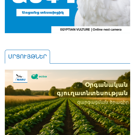
ՄՐՑՈՒՅԹՆԵՐ