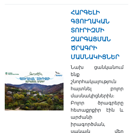
ՀԱՐԳԵԼԻ
ԳՅՈՒՂԱԿԱՆ
ՏՈՒՐԻԶՄԻ
ԶԱՐԳԱՑՄԱՆ
ԾՐԱԳՐԻ
ՄԱՍՆԱԿԻՑՆԵՐ
Նախ ցանկանում
ենք
շնորհակալություն
հայտնել բոլոր
մասնակիցներին։
Բոլոր ծրագրերը
հետաքրքիր էին և
արժանի
իրագործման,
սակայն մեր