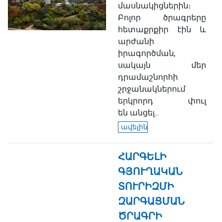
մասնակիցներին։
Բոլոր ծրագրերը
հետաքրքիր էին և
արժանի
իրագործման,
սակայն մեր
դրամաշնորհի
շրջանակներում
երկրորդ փուլ
են անցել...
ավելին
ՀԱՐԳԵԼԻ
ԳՅՈՒՂԱԿԱՆ
ՏՈՒՐԻԶՄԻ
ԶԱՐԳԱՑՄԱՆ
ԾՐԱԳՐԻ