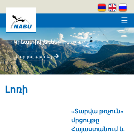
Skip to main content
☰
Կրեատիվ լեռներ
կարդալ այստեղ
Լոռի
«Տարվա թռչուն»
մրցույթը
Հայաստանում և