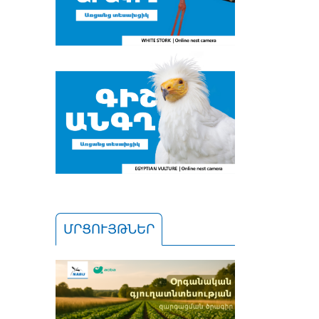
ՄՐՑՈՒՅԹՆԵՐ