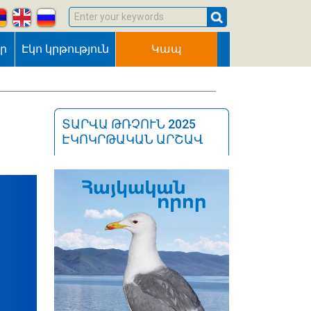
Enter your keywords
եր
Էկո կրթություն
Կապ
ՏԱՐՎԱ ԹՌՉՈՒՆ 2025
ԷԿՈԿՐԹԱԿԱՆ ԱՐՇԱՎ