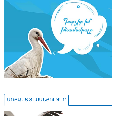
ԱՌՑԱՆՑ ՏԵՍԱՆՅՈՒԹԵՐ