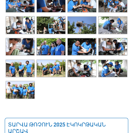
ՏԱՐՎԱ ԹՌՉՈՒՆ 2025 ԷԿՈԿՐԹԱԿԱՆ
ԱՐՇԱՎ