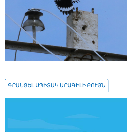
ԳՐԱՆՑԵԼ ՍՊԻՏԱԿ ԱՐԱԳԻԼԻ ԲՈՒՅՆ