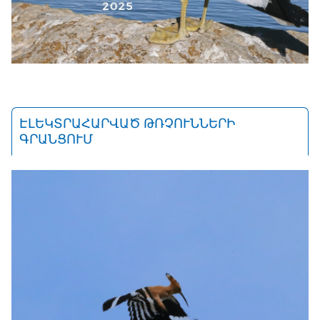
ԷԼԵԿՏՐԱՀԱՐՎԱԾ ԹՌՉՈՒՆՆԵՐԻ
ԳՐԱՆՑՈՒՄ