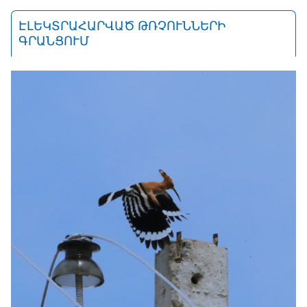
ԷԼԵԿՏՐԱՀԱՐՎԱԾ ԹՌՉՈՒՆՆԵՐԻ
ԳՐԱՆՑՈՒՄ