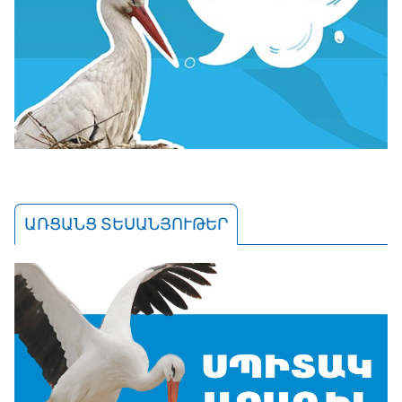
ԱՌՑԱՆՑ ՏԵՍԱՆՅՈՒԹԵՐ