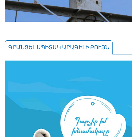
ԳՐԱՆՑԵԼ ՍՊԻՏԱԿ ԱՐԱԳԻԼԻ ԲՈՒՅՆ