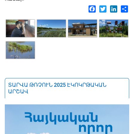
Facebook
Twitter
LinkedI
Sh
ՏԱՐՎԱ ԹՌՉՈՒՆ 2025 ԷԿՈԿՐԹԱԿԱՆ
ԱՐՇԱՎ