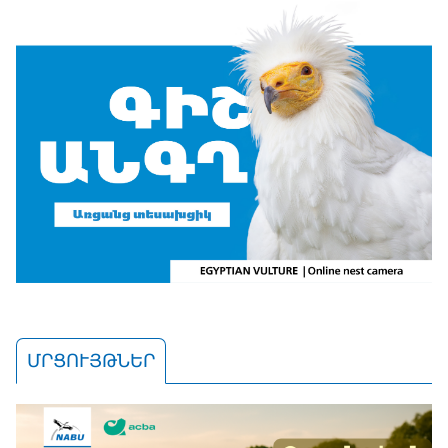
ՄՐՑՈՒՅԹՆԵՐ