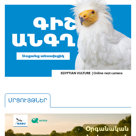
ՄՐՑՈՒՅԹՆԵՐ