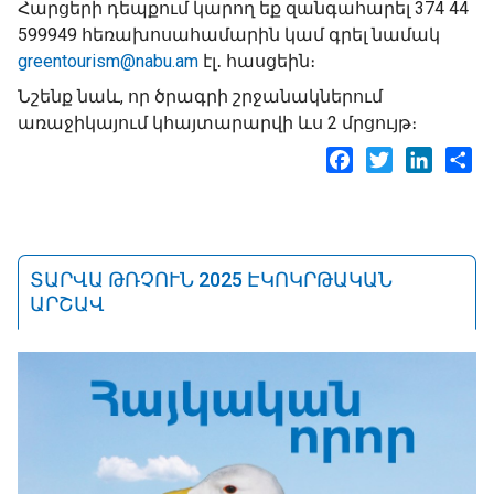
Հարցերի դեպքում կարող եք զանգահարել 374 44
599949 հեռախոսահամարին կամ գրել նամակ
greentourism@nabu.am
էլ․ հասցեին։
Նշենք նաև, որ ծրագրի շրջանակներում
առաջիկայում կհայտարարվի ևս 2 մրցույթ։
Facebook
Twitter
LinkedI
Sh
ՏԱՐՎԱ ԹՌՉՈՒՆ 2025 ԷԿՈԿՐԹԱԿԱՆ
ԱՐՇԱՎ