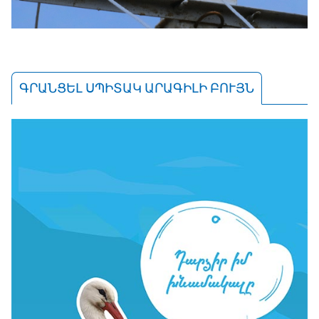
ԳՐԱՆՑԵԼ ՍՊԻՏԱԿ ԱՐԱԳԻԼԻ ԲՈՒՅՆ