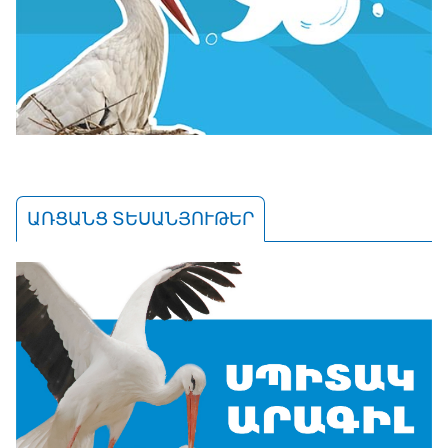
ԱՌՑԱՆՑ ՏԵՍԱՆՅՈՒԹԵՐ