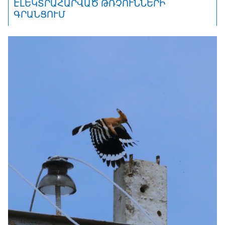
ԷԼԵԿՏՐԱՀԱՐՎԱԾ ԹՌՉՈՒՆՆԵՐԻ
ԳՐԱՆՑՈՒՄ