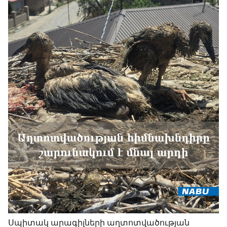
Սպիտակ արագիլների աղտոտվածության