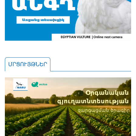
ՄՐՑՈՒՅԹՆԵՐ