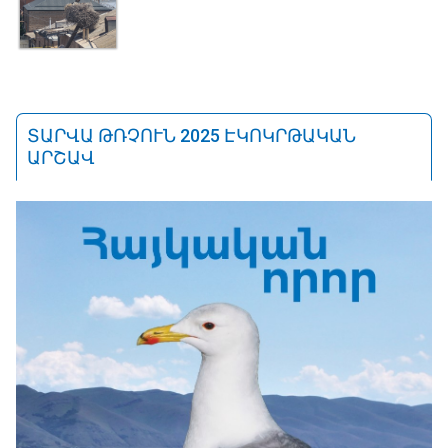
ՏԱՐՎԱ ԹՌՉՈՒՆ 2025 ԷԿՈԿՐԹԱԿԱՆ
ԱՐՇԱՎ