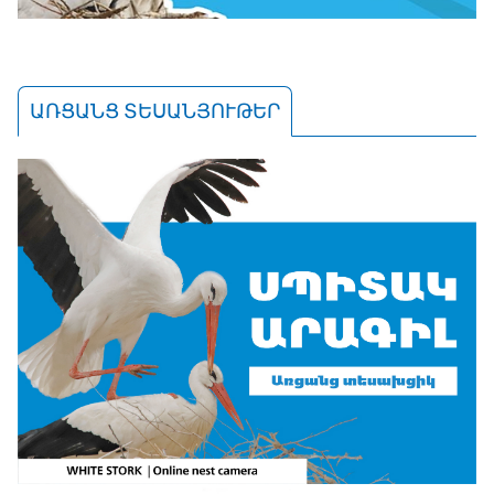
ԱՌՑԱՆՑ ՏԵՍԱՆՅՈՒԹԵՐ