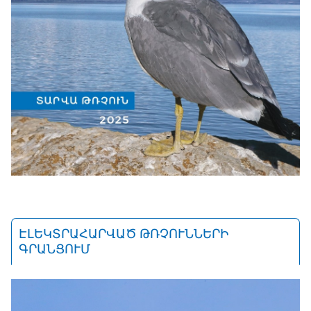
ԷԼԵԿՏՐԱՀԱՐՎԱԾ ԹՌՉՈՒՆՆԵՐԻ
ԳՐԱՆՑՈՒՄ