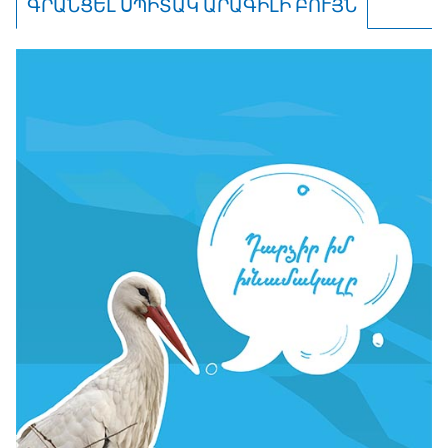
ԳՐԱՆՑԵԼ ՍՊԻՏԱԿ ԱՐԱԳԻԼԻ ԲՈՒՅՆ