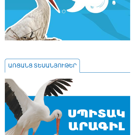
ԱՌՑԱՆՑ ՏԵՍԱՆՅՈՒԹԵՐ