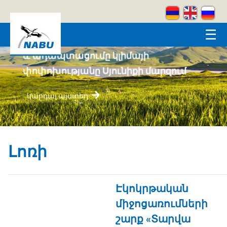
Skip to main content
☰
Կրեատիվ լեռներ
կարդալ այստեղ
Լոռի
Էկոկրթական
միջոցառումների
շարք «Տարվա