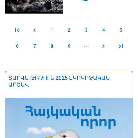
1
2
3
4
5
Էջեր
6
7
8
9
ՏԱՐՎԱ ԹՌՉՈՒՆ 2025 ԷԿՈԿՐԹԱԿԱՆ
ԱՐՇԱՎ