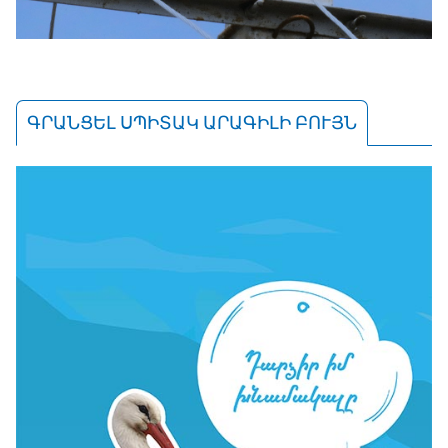
ԳՐԱՆՑԵԼ ՍՊԻՏԱԿ ԱՐԱԳԻԼԻ ԲՈՒՅՆ