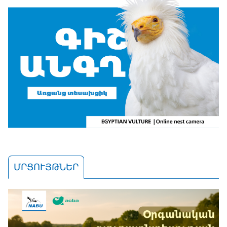
ՄՐՑՈՒՅԹՆԵՐ