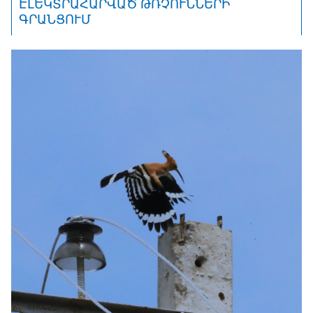
ԷԼԵԿՏՐԱՀԱՐՎԱԾ ԹՌՉՈՒՆՆԵՐԻ
ԳՐԱՆՑՈՒՄ