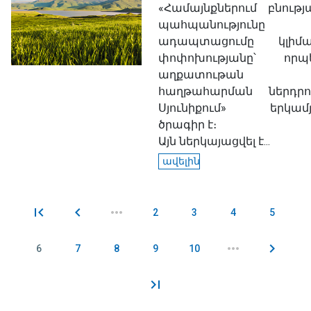
«Համայնքներում բնությ
պահպանությունը
ադապտացումը կլիմա
փոփոխությանը՝ որպ
աղքատութան
հաղթահարման ներդրո
Սյունիքում» երկամ
ծրագիր է։
Այն ներկայացվել է...
ավելին
2
3
4
5
Էջեր
6
7
8
9
10