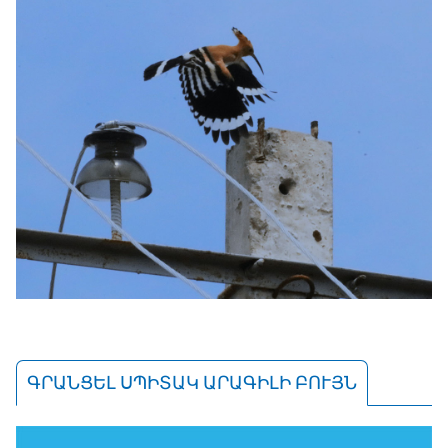
ԳՐԱՆՑԵԼ ՍՊԻՏԱԿ ԱՐԱԳԻԼԻ ԲՈՒՅՆ