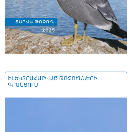
ԷԼԵԿՏՐԱՀԱՐՎԱԾ ԹՌՉՈՒՆՆԵՐԻ
ԳՐԱՆՑՈՒՄ