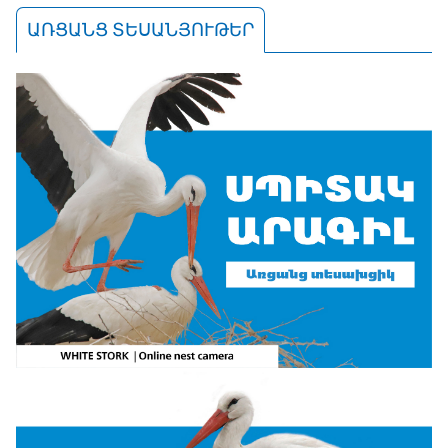
ԱՌՑԱՆՑ ՏԵՍԱՆՅՈՒԹԵՐ