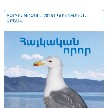
ՏԱՐՎԱ ԹՌՉՈՒՆ 2025 ԷԿՈԿՐԹԱԿԱՆ
ԱՐՇԱՎ