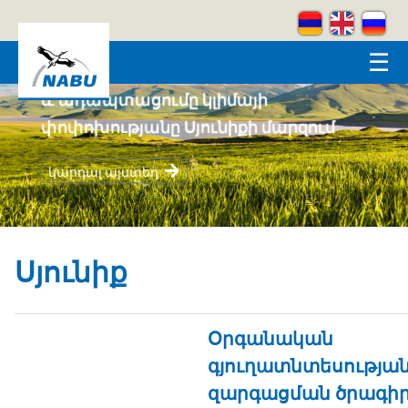
Skip to main content
☰
Կրեատիվ լեռներ
կարդալ այստեղ
Սյունիք
Օրգանական
գյուղատնտեսությա
զարգացման ծրագի