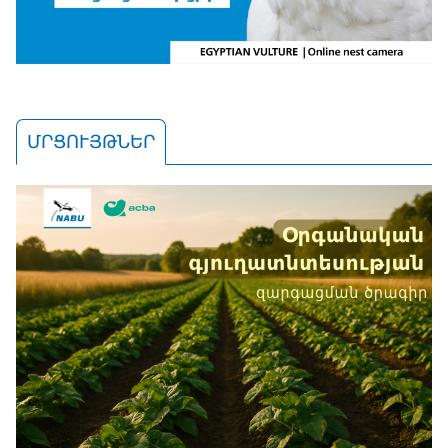
ՄՐՑՈՒՅԹՆԵՐ