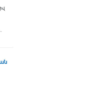
իվ
.
ան