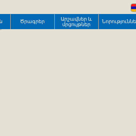
մարզում
Արշավներ և
ն
Ծրագրեր
Նորությունն
մրցույթներ