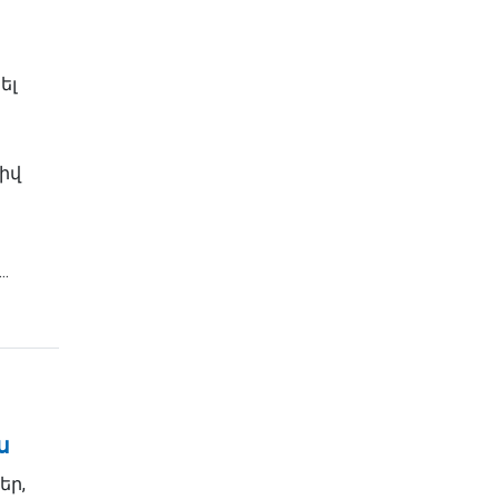
ել
իվ
.
ս
եր,