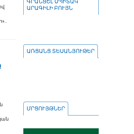
ԳՐԱՆՑԵԼ ՍՊԻՏԱԿ
ով
ԱՐԱԳԻԼԻ ԲՈՒՅՆ
...
ԱՌՑԱՆՑ ՏԵՍԱՆՅՈՒԹԵՐ
ը
ն
ՄՐՑՈՒՅԹՆԵՐ
յան