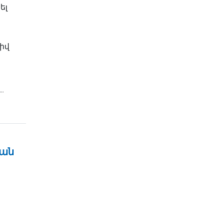
ել
իվ
.
ան