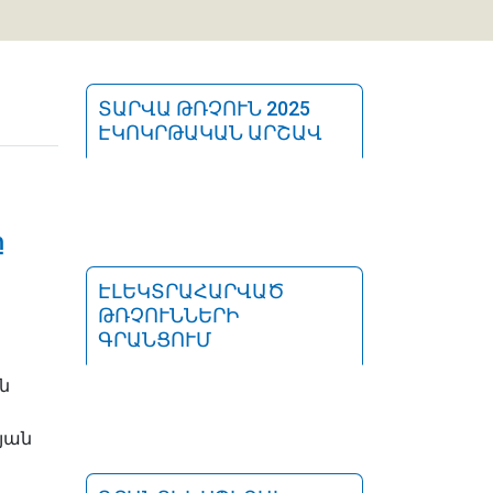
ՏԱՐՎԱ ԹՌՉՈՒՆ 2025
ԷԿՈԿՐԹԱԿԱՆ ԱՐՇԱՎ
ը
ԷԼԵԿՏՐԱՀԱՐՎԱԾ
ԹՌՉՈՒՆՆԵՐԻ
ԳՐԱՆՑՈՒՄ
ն
յան