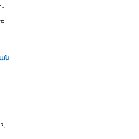
ով
...
ան
ել