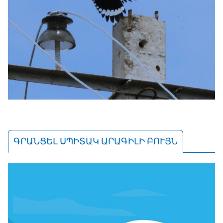
ԳՐԱՆՑԵԼ ՍՊԻՏԱԿ ԱՐԱԳԻԼԻ ԲՈՒՅՆ