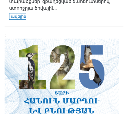
տարածքներ՝ զբաղեցված ճահճուտներով,
ստորջրյա ծովային...
ավելին