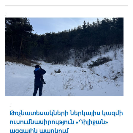
Թռչնատեսակների ներկայիս կազմի
ուսումնասիրություն «Դիլիջան»
ազգային պարկում