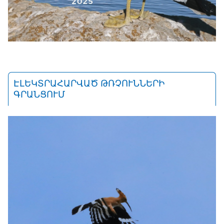
ԷԼԵԿՏՐԱՀԱՐՎԱԾ ԹՌՉՈՒՆՆԵՐԻ
ԳՐԱՆՑՈՒՄ