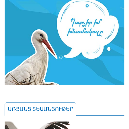
ԱՌՑԱՆՑ ՏԵՍԱՆՅՈՒԹԵՐ