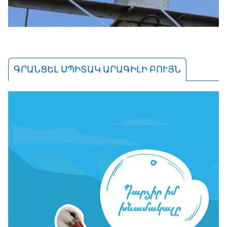
ԳՐԱՆՑԵԼ ՍՊԻՏԱԿ ԱՐԱԳԻԼԻ ԲՈՒՅՆ