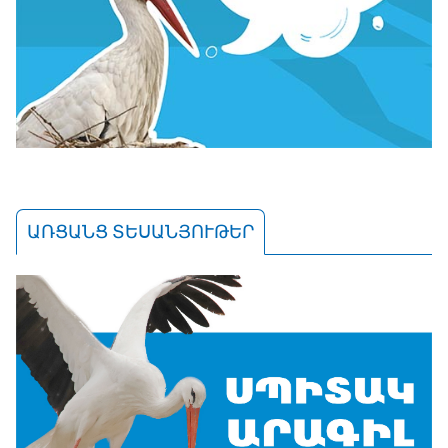
ԱՌՑԱՆՑ ՏԵՍԱՆՅՈՒԹԵՐ