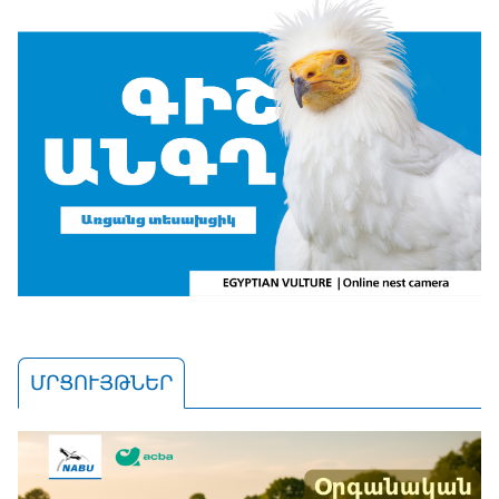
ՄՐՑՈՒՅԹՆԵՐ