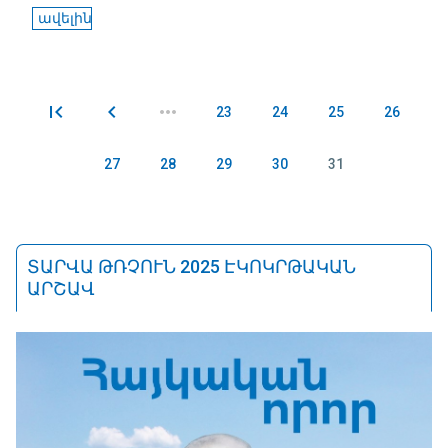
ավելին
23
24
25
26
Էջեր
27
28
29
30
31
ՏԱՐՎԱ ԹՌՉՈՒՆ 2025 ԷԿՈԿՐԹԱԿԱՆ
ԱՐՇԱՎ