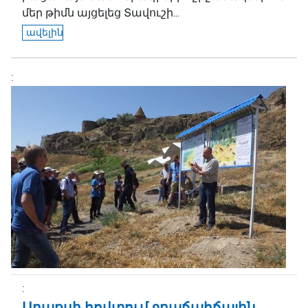
մեր թիմն այցելեց Տավուշի...
ավելին
Արաքսի հովտում ջրաճահճային