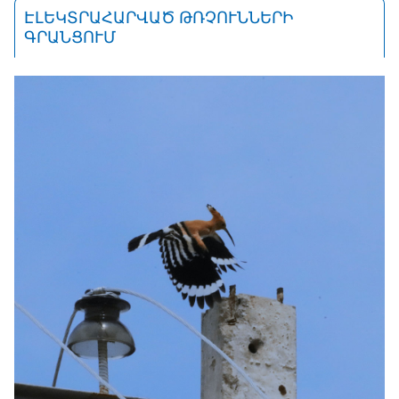
ԷԼԵԿՏՐԱՀԱՐՎԱԾ ԹՌՉՈՒՆՆԵՐԻ
ԳՐԱՆՑՈՒՄ