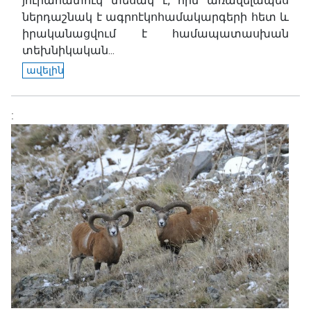
յուրահատուկ տեսակ է, որն առավելապես
ներդաշնակ է ագրոէկոհամակարգերի հետ և
իրականացվում է համապատասխան
տեխնիկական...
ավելին