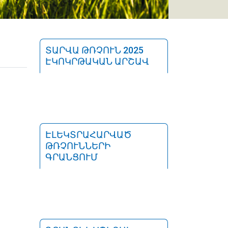
ՏԱՐՎԱ ԹՌՉՈՒՆ 2025
ԷԿՈԿՐԹԱԿԱՆ ԱՐՇԱՎ
ԷԼԵԿՏՐԱՀԱՐՎԱԾ
ԹՌՉՈՒՆՆԵՐԻ
ԳՐԱՆՑՈՒՄ