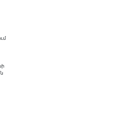
ւմ
սի
ին