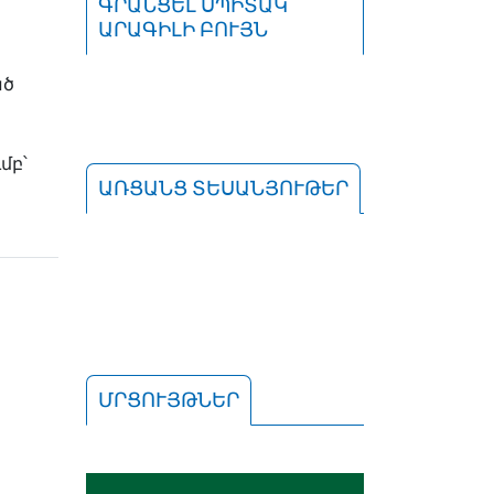
ԳՐԱՆՑԵԼ ՍՊԻՏԱԿ
ԱՐԱԳԻԼԻ ԲՈՒՅՆ
ած
մբ՝
ԱՌՑԱՆՑ ՏԵՍԱՆՅՈՒԹԵՐ
ՄՐՑՈՒՅԹՆԵՐ