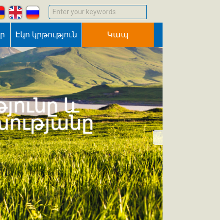
Enter your keywords
եր
Էկո կրթություն
Կապ
յունը և
խությանը