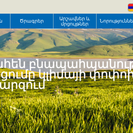
Արշավներ և
ն
Ծրագրեր
Նորությունն
մրցույթներ
հեն բնապահպանութ
ւմը կլիմայի փոփո
մարզում