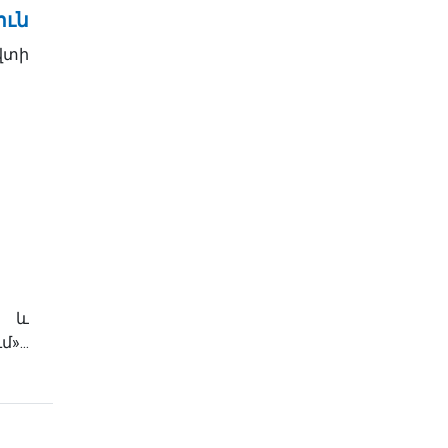
ուն
տի
ն և
»...