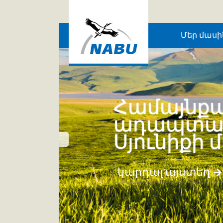
Skip to main content
Մեր մասի
Համայնքա
ադապտացո
Սյունիքի 
կարդալ այստեղ