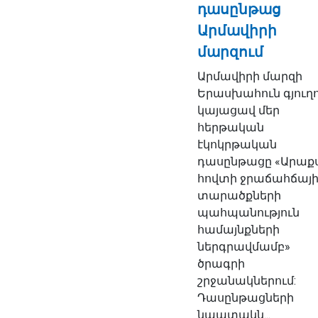
դասընթաց
Արմավիրի
մարզում
Արմավիրի մարզի
Երասխահուն գյուղո
կայացավ մեր
հերթական
էկոկրթական
դասընթացը «Արաք
հովտի ջրաճահճայ
տարածքների
պահպանություն
համայնքների
ներգրավմամբ»
ծրագրի
շրջանակներում:
Դասընթացների
նպատակն...