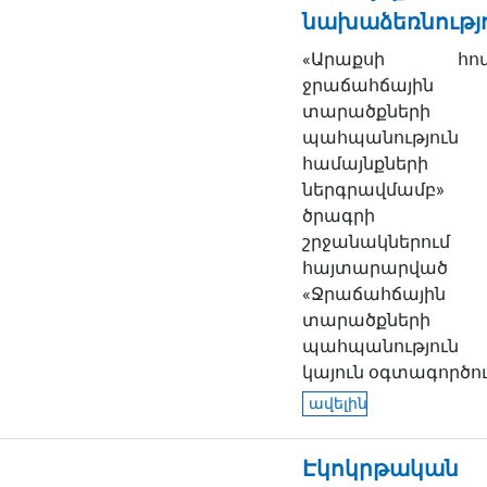
նախաձեռնությ
«Արաքսի հով
ջրաճահճային
տարածքների
պահպանություն
համայնքների
ներգրավմամբ»
ծրագրի
շրջանակներում
հայտարարված
«Ջրաճահճային
տարածքների
պահպանությու
կայուն օգտագործում
ավելին
Էկոկրթական