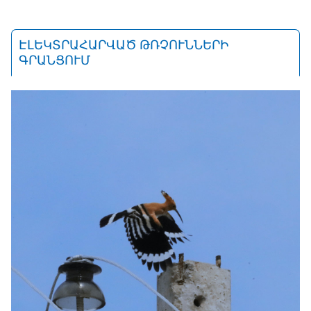
ԷԼԵԿՏՐԱՀԱՐՎԱԾ ԹՌՉՈՒՆՆԵՐԻ
ԳՐԱՆՑՈՒՄ