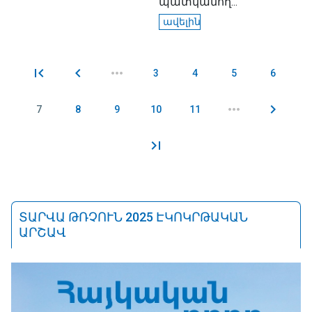
պատկանող...
ավելին
3
4
5
6
Էջեր
7
8
9
10
11
ՏԱՐՎԱ ԹՌՉՈՒՆ 2025 ԷԿՈԿՐԹԱԿԱՆ
ԱՐՇԱՎ