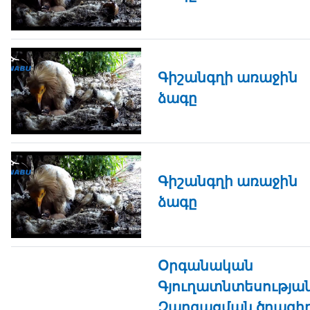
Գիշանգղի առաջին
ձագը
Գիշանգղի առաջին
ձագը
Օրգանական
Գյուղատնտեսությա
Զարգացման ծրագի